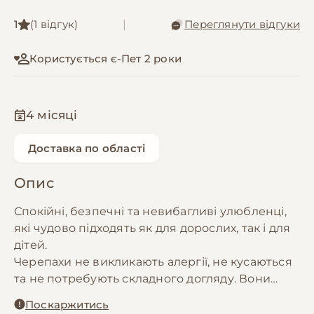
1
(1 відгук)
|
Переглянути відгуки
Користується є-Пет 2 роки
4 місяці
Доставка по області
Опис
Спокійні, безпечні та невибагливі улюбленці,
які чудово підходять як для дорослих, так і для
дітей.
Черепахи не викликають алергії, не кусаються
та не потребують складного догляду. Вони
легко звикають до нового дому, а їхній раціон
Поскаржитись
складається переважно із зелені, овочів і