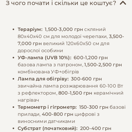
необхідно постійно мати в тераріумі сепію
тераріуму, міняйте воду щодня. Важливо
З чого почати і скільки це коштує?
або крейду. Білкова їжа (комахи, равлики)
забезпечити можливість для фізичної
повинна складати не більше 5-10% раціону.
активності - додайте камені, корчі та інші
Годувати дорослих особин рекомендується
природні елементи. Купати черепаху
Тераріум:
1,500-3,000 грн
скляний
3-4 рази на тиждень, молодих - щодня. Вся
рекомендується 2-3 рази на тиждень у
80x40x40 см для молодої черепахи,
3,500-
їжа повинна бути свіжою та ретельно
теплій воді.
7,000 грн
великий 120x60x50 см для
вимитою. Важливо подрібнювати корм до
дорослої особини
розміру, який черепаха може легко
−10% на зоотовари
УФ-лампа (UVB 10%):
600-1,200 грн
🎁
проковтнути.
За промокодом E-PET
базова лампа з патроном,
1,500-2,500 грн
комбінована УФ+обігрів
Лампа для обігріву:
300-600 грн
−10% на зоотовари
🎁
За промокодом E-PET
звичайна лампа розжарювання 60-100 Вт
з рефлектором,
800-1,500 грн
керамічний
нагрівач
Термометр і гігрометр:
150-300 грн
базові
прилади,
400-800 грн
цифрові з
виносними датчиками
Субстрат (початковий):
200-400 грн