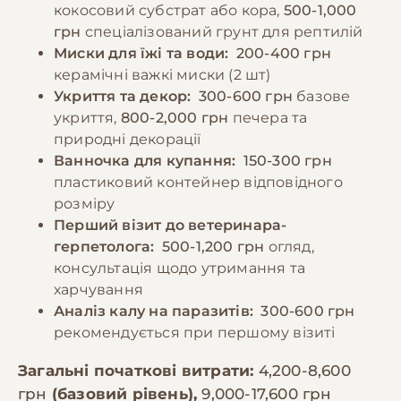
кокосовий субстрат або кора,
500-1,000
грн
спеціалізований грунт для рептилій
Миски для їжі та води:
200-400 грн
керамічні важкі миски (2 шт)
Укриття та декор:
300-600 грн
базове
укриття,
800-2,000 грн
печера та
природні декорації
Ванночка для купання:
150-300 грн
пластиковий контейнер відповідного
розміру
Перший візит до ветеринара-
герпетолога:
500-1,200 грн
огляд,
консультація щодо утримання та
харчування
Аналіз калу на паразитів:
300-600 грн
рекомендується при першому візиті
Загальні початкові витрати:
4,200-8,600
грн
(базовий рівень),
9,000-17,600 грн