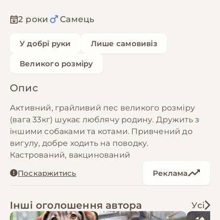
2 роки
Самець
У добрі руки
Лише самовивіз
Великого розміру
Опис
Активний, грайливий пес великого розмiру
(вага 33кг) шукає люблячу родину. Дружить з
iншими собаками та котами. Привчений до
вигулу, добре ходить на поводку.
Кастрований, вакцинований
Поскаржитись
Реклама
Інші оголошення автора
Усі