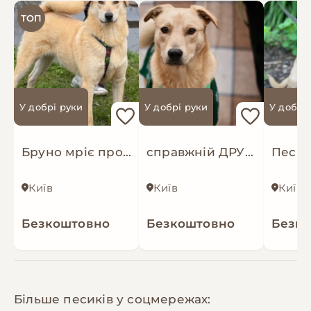
ТОП
У добрі руки
У добрі руки
У добрі
Бруно мріє про родину!
справжній ДРУГ Майкі шукає родину!
Київ
Київ
Київ
Безкоштовно
Безкоштовно
Безк
Більше песиків у соцмережах: