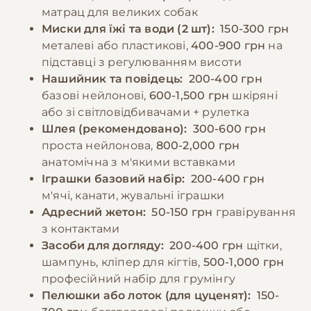
енергетичним потребам собаки. Необхідно
матрац для великих собак
забезпечити постійний доступ до свіжої
−10% на зоотовари
Миски для їжі та води (2 шт):
150-300 грн
🎁
води та слідкувати за реакцією організму на
За промокодом E-PET
металеві або пластикові,
400-900 грн
на
різні продукти.
підставці з регулюванням висоти
Нашийник та повідець:
200-400 грн
базові нейлонові,
600-1,500 грн
шкіряні
−10% на зоотовари
🎁
За промокодом E-PET
або зі світловідбивачами + рулетка
Шлея (рекомендовано):
300-600 грн
проста нейлонова,
800-2,000 грн
анатомічна з м'якими вставками
Іграшки базовий набір:
200-400 грн
м'ячі, канати, жувальні іграшки
Адресний жетон:
50-150 грн
гравірування
з контактами
Засоби для догляду:
200-400 грн
щітки,
шампунь, кліпер для кігтів,
500-1,000 грн
професійний набір для грумінгу
Пелюшки або лоток (для цуценят):
150-