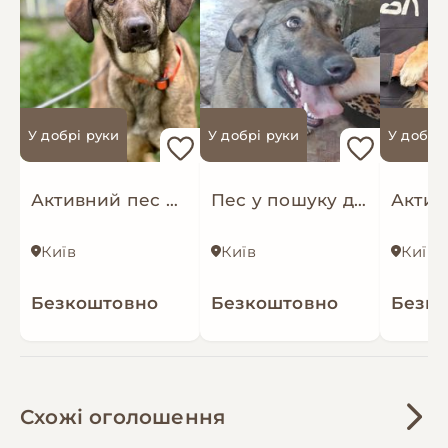
У добрі руки
У добрі руки
У добрі
Активний пес шукає дiм
Пес у пошуку дома
Київ
Київ
Київ
Безкоштовно
Безкоштовно
Безк
Схожі оголошення