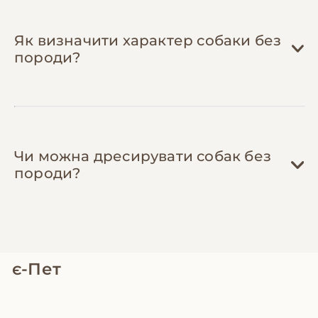
(повідці, шлеї, лежанки). Часто можна
знайти якісні речі за символічну ціну або
безкоштовно.
Як визначити характер собаки без
породи?
Чи можна дресирувати собак без
породи?
є-Пет