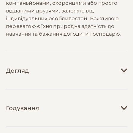
компаньйонами, охоронцями або просто
відданими друзями, залежно від
індивідуальних особливостей. Важливою
перевагою є їхня природна здатність до
навчання та бажання догодити господарю.
Догляд
Догляд за безпородним собакою залежить
від його індивідуальних особливостей, типу
Годування
шерсті та розміру. Базовий догляд включає
регулярне розчісування (частота залежить
від типу шерсті), періодичне купання з