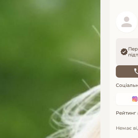
Пер
під
Соціальн
Рейтинг
Немає ві