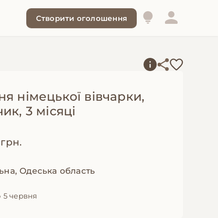
Створити оголошення
я німецької вівчарки,
ик, 3 місяці
 грн.
ьна, Одеська область
 5 червня