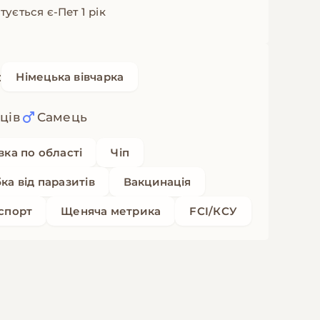
ується є-Пет 1 рік
:
Німецька вівчарка
яців
Самець
вка по області
Чіп
ка від паразитів
Вакцинація
спорт
Щеняча метрика
FCI/КСУ