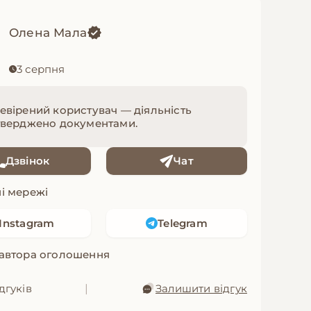
Олена Мала
3 серпня
евірений користувач — діяльність
тверджено документами.
Дзвінок
Чат
і мережі
Instagram
Telegram
 автора оголошення
дгуків
|
Залишити відгук