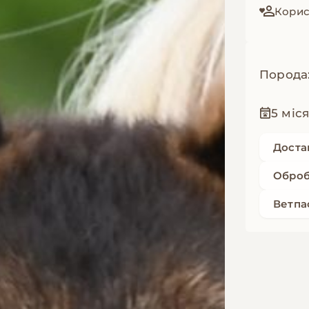
Корист
Порода
5 міс
Доста
Оброб
Ветпа