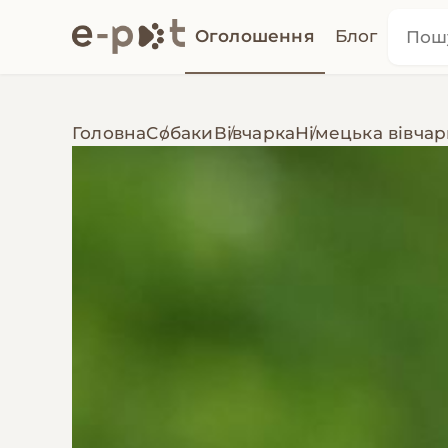
Оголошення
Блог
Головна
Собаки
Вівчарка
Німецька вівчар