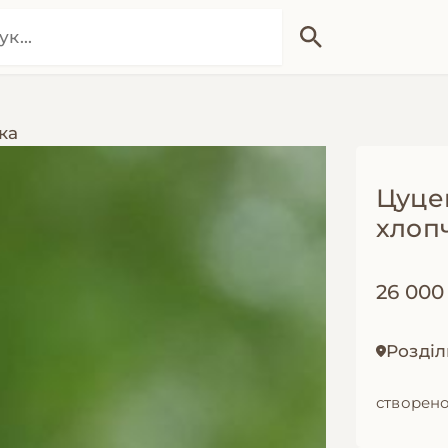
ка
Цуцен
хлопч
26 000
Розділ
створено