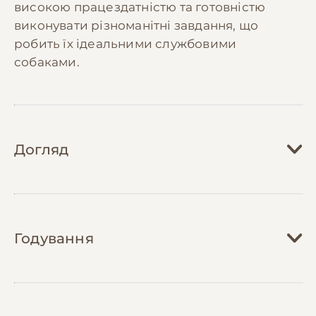
високою працездатністю та готовністю
виконувати різноманітні завдання, що
робить їх ідеальними службовими
собаками.
Догляд
Догляд за німецькою вівчаркою вимагає
регулярної уваги до різних аспектів. Шерсть
Годування
потребує щотижневого вичісування
спеціальною щіткою, а в період линьки
(двічі на рік) - щоденного. Особливу увагу
Харчування німецької вівчарки повинно
слід приділяти вушам, регулярно