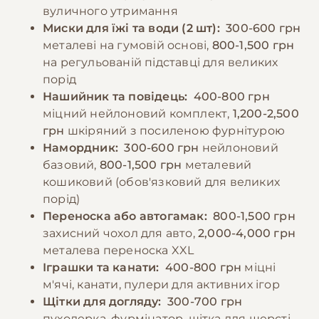
ожиріння може призвести до проблем із
вуличного утримання
суглобами. Важливо забезпечити постійний
−10% на зоотовари
Миски для їжі та води (2 шт):
300-600 грн
🎁
доступ до свіжої води та не давати їжу
За промокодом E-PET
металеві на гумовій основі,
800-1,500 грн
безпосередньо до і після фізичних
на регульованій підставці для великих
навантажень.
порід
Нашийник та повідець:
400-800 грн
міцний нейлоновий комплект,
1,200-2,500
−10% на зоотовари
🎁
грн
шкіряний з посиленою фурнітурою
За промокодом E-PET
Намордник:
300-600 грн
нейлоновий
базовий,
800-1,500 грн
металевий
кошиковий (обов'язковий для великих
порід)
Переноска або автогамак:
800-1,500 грн
захисний чохол для авто,
2,000-4,000 грн
металева переноска XXL
Іграшки та канати:
400-800 грн
міцні
м'ячі, канати, пулери для активних ігор
Щітки для догляду:
300-700 грн
пуходерка, фурмінатор, щітка для шерсті