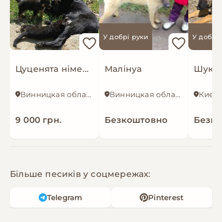
У добрі руки
У добрі
Цуценята німецької вівчарки
Малінуа
Винницкая область
Винницкая область
Киевс
9 000 грн.
Безкоштовно
Безк
Більше песиків у соцмережах:
Telegram
Pinterest