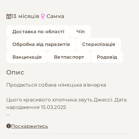
13 місяців
Самка
Доставка по області
Чіп
Обробка від паразитів
Стерилізація
Вакцинація
Ветпаспорт
Родовід
Опис
Продається собака німецька вівчарка
Цього красивого хлопчика звуть Джессі. Дата
народження 15.03.2025
Всі щеплення є, паспорт є.
Поскаржитись
Грайлива крута дівчина