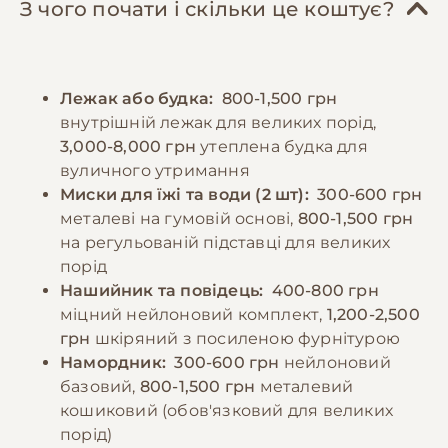
суглобів. Цуценята потребують особливого
Важливо підтримувати регулярний графік
З чого почати і скільки це коштує?
харчування з підвищеним вмістом білка та
вигулу та надавати собаці можливість для
кальцію, розділеного на 4-5 прийомів їжі на
розумової стимуляції через навчання, ігри
день. Дорослих собак годують 2-3 рази на
та виконання завдань. У спекотну погоду
Лежак або будка:
800-1,500 грн
день фіксованими порціями. Необхідно
слід уникати перегріву та забезпечити
внутрішній лежак для великих порід,
уникати перегодовування, оскільки
доступ до свіжої води.
3,000-8,000 грн
утеплена будка для
ожиріння може призвести до проблем із
вуличного утримання
суглобами. Важливо забезпечити постійний
−10% на зоотовари
Миски для їжі та води (2 шт):
300-600 грн
🎁
доступ до свіжої води та не давати їжу
За промокодом E-PET
металеві на гумовій основі,
800-1,500 грн
безпосередньо до і після фізичних
на регульованій підставці для великих
навантажень.
порід
Нашийник та повідець:
400-800 грн
міцний нейлоновий комплект,
1,200-2,500
−10% на зоотовари
🎁
грн
шкіряний з посиленою фурнітурою
За промокодом E-PET
Намордник:
300-600 грн
нейлоновий
базовий,
800-1,500 грн
металевий
кошиковий (обов'язковий для великих
порід)