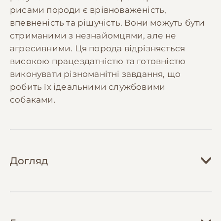
рисами породи є врівноваженість,
впевненість та рішучість. Вони можуть бути
стриманими з незнайомцями, але не
агресивними. Ця порода відрізняється
високою працездатністю та готовністю
виконувати різноманітні завдання, що
робить їх ідеальними службовими
собаками.
Догляд
Догляд за німецькою вівчаркою вимагає
регулярної уваги до різних аспектів. Шерсть