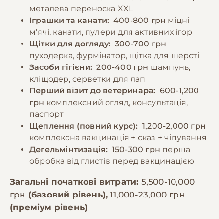
металева переноска XXL
Іграшки та канати:
400-800 грн
міцні
м'ячі, канати, пулери для активних ігор
Щітки для догляду:
300-700 грн
пуходерка, фурмінатор, щітка для шерсті
Засоби гігієни:
200-400 грн
шампунь,
кліщодер, серветки для лап
Перший візит до ветеринара:
600-1,200
грн
комплексний огляд, консультація,
паспорт
Щеплення (повний курс):
1,200-2,000 грн
комплексна вакцинація + сказ + чіпування
Дегельмінтизація:
150-300 грн
перша
обробка від глистів перед вакцинацією
Загальні початкові витрати:
5,500-10,000
грн
(базовий рівень),
11,000-23,000 грн
(преміум рівень)