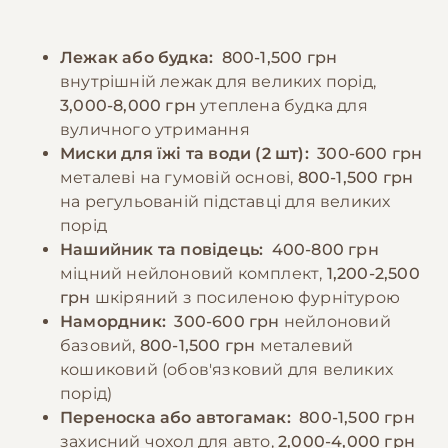
кальцію, розділеного на 4-5 прийомів їжі на
розумової стимуляції через навчання, ігри
день. Дорослих собак годують 2-3 рази на
та виконання завдань. У спекотну погоду
Лежак або будка:
800-1,500 грн
день фіксованими порціями. Необхідно
слід уникати перегріву та забезпечити
внутрішній лежак для великих порід,
уникати перегодовування, оскільки
доступ до свіжої води.
3,000-8,000 грн
утеплена будка для
ожиріння може призвести до проблем із
вуличного утримання
суглобами. Важливо забезпечити постійний
−10% на зоотовари
Миски для їжі та води (2 шт):
300-600 грн
🎁
доступ до свіжої води та не давати їжу
За промокодом E-PET
металеві на гумовій основі,
800-1,500 грн
безпосередньо до і після фізичних
на регульованій підставці для великих
навантажень.
порід
Нашийник та повідець:
400-800 грн
міцний нейлоновий комплект,
1,200-2,500
−10% на зоотовари
🎁
грн
шкіряний з посиленою фурнітурою
За промокодом E-PET
Намордник:
300-600 грн
нейлоновий
базовий,
800-1,500 грн
металевий
кошиковий (обов'язковий для великих
порід)
Переноска або автогамак:
800-1,500 грн
захисний чохол для авто,
2,000-4,000 грн