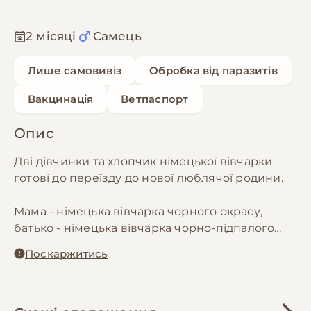
2 місяці
Самець
Лише самовивіз
Обробка від паразитів
Вакцинація
Ветпаспорт
Опис
Дві дівчинки та хлопчик німецької вівчарки
готові до переїзду до нової люблячої родини.
Мама - німецька вівчарка чорного окрасу,
батько - німецька вівчарка чорно-підпалого
окрасу.
Поскаржитись
Цуценята мають міцну статуру, здорові,
наділені чудовими генами, активні та охоче