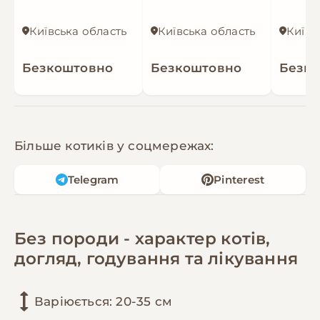
Київська область
Київська область
Київс
Безкоштовно
Безкоштовно
Безк
Більше котиків у соцмережах:
Telegram
Pinterest
Без породи - характер котів,
догляд, годування та лікування
Варіюється: 20-35 см