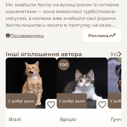
Ми знайшли Хеллу на вулиці разом із чотирма
кошенятами — вона виявилася турботливою
матусею, а малюки вже знайшли свої родини.
Хелла лишилась чекати в притулку на свою.
Вона ніжна, ласкава, дуже тактильна й
Поскаржитись
Реклама
грайлива. Фотографувати її справжнє
задоволення — слухняна, розумна й, здається,
колись уже жила в домі. Ми щиро віримо, що
Інші оголошення автора
Усі
зовсім скоро вона знову матиме власну
ТОП
родину й теплий дім. Умовна ДН 20.08.22. Хелла
має паспорт, чип, щеплення, оброблена від
паразитів. Може бути передана за кордон
після підготовки виїзних документів
У добрі руки
У добрі руки
У добрі
Візлі
Бріціо
Гуччі