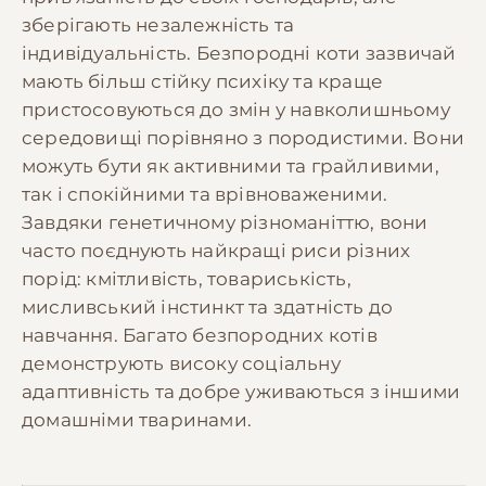
зберігають незалежність та
індивідуальність. Безпородні коти зазвичай
мають більш стійку психіку та краще
пристосовуються до змін у навколишньому
середовищі порівняно з породистими. Вони
можуть бути як активними та грайливими,
так і спокійними та врівноваженими.
Завдяки генетичному різноманіттю, вони
часто поєднують найкращі риси різних
порід: кмітливість, товариськість,
мисливський інстинкт та здатність до
навчання. Багато безпородних котів
демонструють високу соціальну
адаптивність та добре уживаються з іншими
домашніми тваринами.