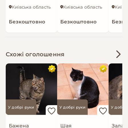
Київська область
Київська область
Київс
Безкоштовно
Безкоштовно
Безк
Схожі оголошення
У добрі руки
У добрі руки
У добрі
Бажена
Шая
Зала