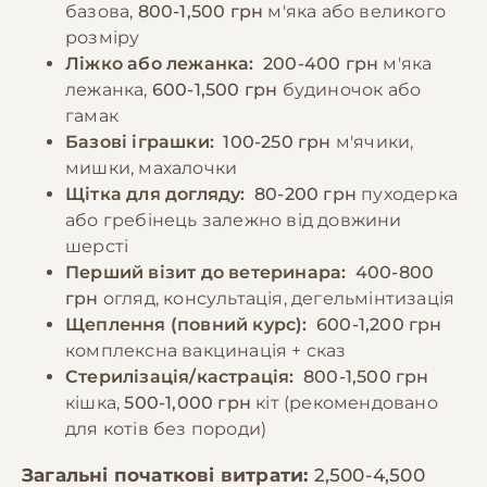
базова,
800-1,500 грн
м'яка або великого
розміру
−10% на зоотовари
🎁
Ліжко або лежанка:
200-400 грн
м'яка
За промокодом E-PET
лежанка,
600-1,500 грн
будиночок або
гамак
Базові іграшки:
100-250 грн
м'ячики,
мишки, махалочки
Щітка для догляду:
80-200 грн
пуходерка
або гребінець залежно від довжини
шерсті
Перший візит до ветеринара:
400-800
грн
огляд, консультація, дегельмінтизація
Щеплення (повний курс):
600-1,200 грн
комплексна вакцинація + сказ
Стерилізація/кастрація:
800-1,500 грн
кішка,
500-1,000 грн
кіт (рекомендовано
для котів без породи)
Загальні початкові витрати:
2,500-4,500