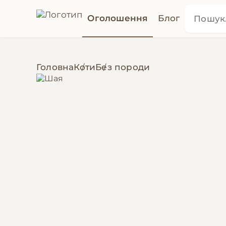
Оголошення
Блог
Головна
Коти
Без породи