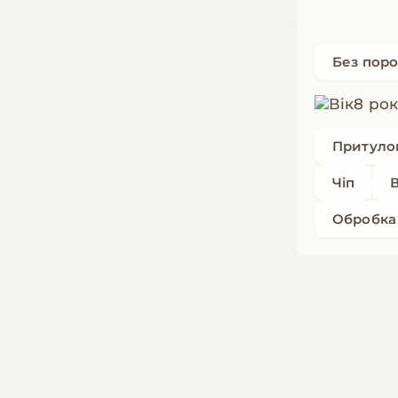
Без пор
8 рок
Притуло
Чіп
Обробка 