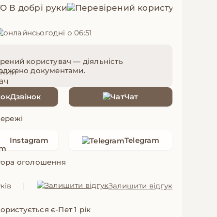
ГО В добрі руки
сьогодні о 06:51
рений користувач — діяльність
ерджено документами.
Дзвінок
Чат
мережі
Instagram
Telegram
тора оголошення
ків
|
Залишити відгук
ористується є-Пет 1 рік