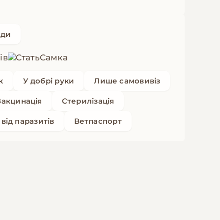
оди
ів
Самка
к
У добрі руки
Лише самовивіз
Вакцинація
Стерилізація
від паразитів
Ветпаспорт