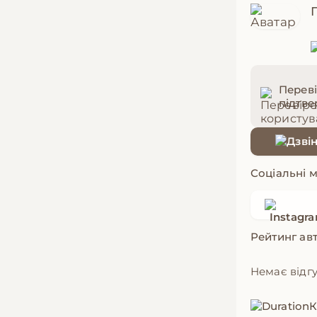
Переві
підтв
Соціальні 
Рейтинг ав
Немає відгу
К