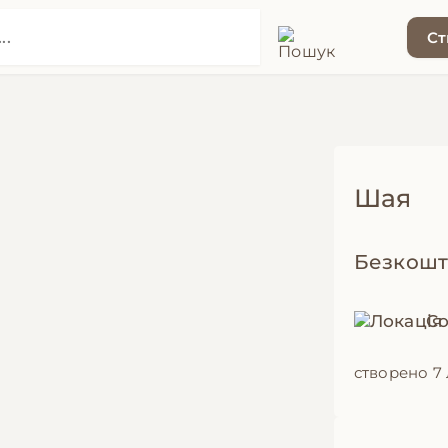
Ст
Шая
Безкошт
Со
створено 7