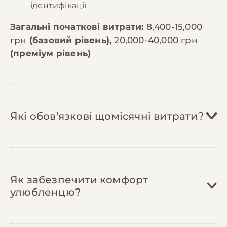
ідентифікації
Загальні початкові витрати:
8,400-15,000
грн
(базовий рівень),
20,000-40,000 грн
(преміум рівень)
Які обов'язкові щомісячні витрати?
Корм:
3,000-6,000 грн/міс
Як забезпечити комфорт
Вівчарка вагою 30-40 кг потребує 400-
улюбленцю?
600г сухого корму на день. Якісний
корм для великих активних порід
коштує 800-1,500 грн за 10кг. На місяць