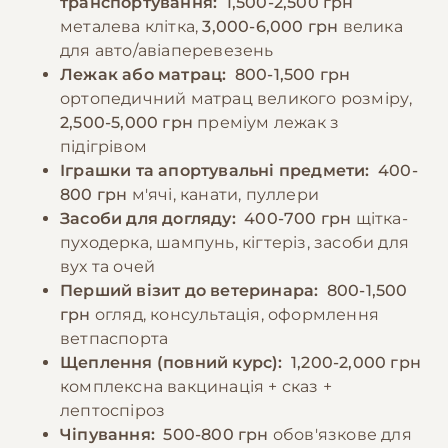
транспортування:
1,500-2,500 грн
За промокодом E-PET
металева клітка,
3,000-6,000 грн
велика
для авто/авіаперевезень
Лежак або матрац:
800-1,500 грн
ортопедичний матрац великого розміру,
2,500-5,000 грн
преміум лежак з
підігрівом
Іграшки та апортувальні предмети:
400-
800 грн
м'ячі, канати, пуллери
Засоби для догляду:
400-700 грн
щітка-
пуходерка, шампунь, кігтеріз, засоби для
вух та очей
Перший візит до ветеринара:
800-1,500
грн
огляд, консультація, оформлення
ветпаспорта
Щеплення (повний курс):
1,200-2,000 грн
комплексна вакцинація + сказ +
лептоспіроз
Чіпування:
500-800 грн
обов'язкове для