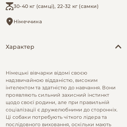
собаці ту кількість часу та професійної уваги,
30-40 кг (самці), 22-32 кг (самки)
якої потребує ця порода.
Німеччина
Віддамо безкоштовно лише відповідальним
людям, які розуміють, що таке робоча вівчарка,
і мають належні умови утримання.
Характер
Локація: Диканька, Полтавська обл.
Контакти: +380996082698 або пишіть у
пп/Viber/Telegram
Німецькі вівчарки відомі своєю
надзвичайною відданістю, високим
інтелектом та здатністю до навчання. Вони
проявляють сильний захисний інстинкт
щодо своєї родини, але при правильній
соціалізації є дружелюбними до сторонніх.
Ці собаки потребують чіткого лідера та
послідовного виховання, оскільки мають