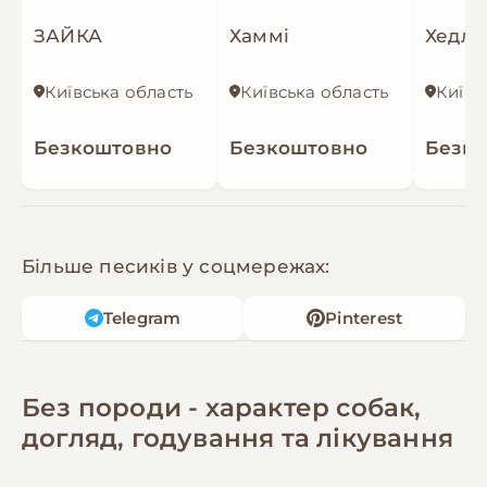
ЗАЙКА
Хаммі
Хедлі
Київська область
Київська область
Київс
Безкоштовно
Безкоштовно
Безк
Більше песиків у соцмережах:
Telegram
Pinterest
Без породи - характер собак,
догляд, годування та лікування