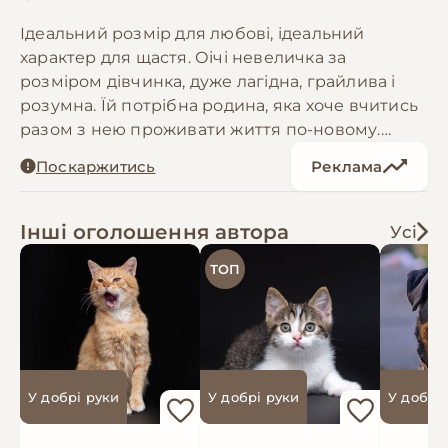
Ідеальний розмір для любові, ідеальний
характер для щастя. Оічі невеличка за
розміром дівчинка, дуже лагідна, грайлива і
розумна. Їй потрібна родина, яка хоче вчитись
разом з нею проживати життя по-новому.
Умовна ДН 05.05.2025. Оічі має паспорт,
Поскаржитись
Реклама
щеплення, чип, оброблена від паразитів,
стерилізована. Може бути передана за кордон
після підготовки виїзних документів
Інші оголошення автора
Усі
ТОП
У добрі руки
У добрі руки
У добрі