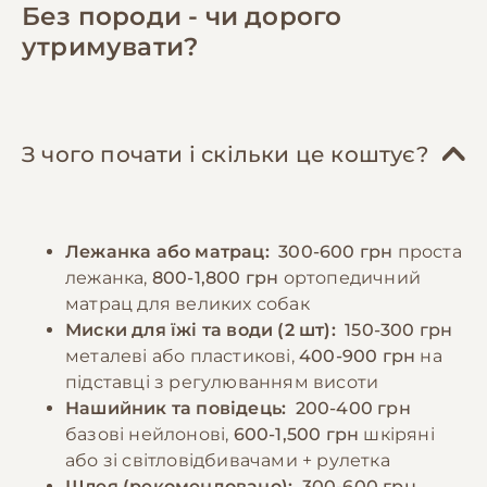
містять всі необхідні поживні речовини. При
достатньо місця для відпочинку та
Без породи - чи дорого
натуральному годуванні раціон повинен
активності, зручне спальне місце.
утримувати?
включати нежирне м'ясо (яловичина,
Соціалізація та дресирування відіграють
курятина, індичка), субпродукти, овочі,
ключову роль у формуванні врівноваженого
крупи. Важливо забезпечити достатню
характеру. Рекомендується починати
кількість білків, жирів та вуглеводів у
навчання базовим командам з раннього віку,
З чого почати і скільки це коштує?
правильному співвідношенні. Дорослих
використовуючи позитивне підкріплення.
собак рекомендується годувати 2-3 рази на
Регулярні відвідування ветеринара,
день, цуценят - частіше, відповідно до віку.
вакцинація та профілактика паразитів є
Лежанка або матрац:
300-600 грн
проста
Порції мають відповідати розміру та
обов'язковими елементами догляду.
лежанка,
800-1,800 грн
ортопедичний
енергетичним потребам собаки. Необхідно
матрац для великих собак
забезпечити постійний доступ до свіжої
−10% на зоотовари
Миски для їжі та води (2 шт):
150-300 грн
🎁
води та слідкувати за реакцією організму на
За промокодом E-PET
металеві або пластикові,
400-900 грн
на
різні продукти.
підставці з регулюванням висоти
Нашийник та повідець:
200-400 грн
базові нейлонові,
600-1,500 грн
шкіряні
−10% на зоотовари
🎁
За промокодом E-PET
або зі світловідбивачами + рулетка
Шлея (рекомендовано):
300-600 грн