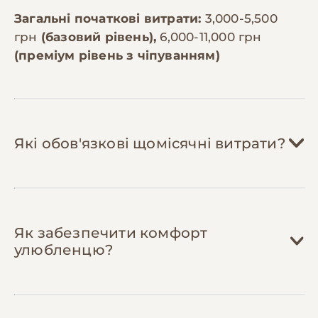
Загальні початкові витрати:
3,000-5,500
грн
(базовий рівень),
6,000-11,000 грн
(преміум рівень з чіпуванням)
Які обов'язкові щомісячні витрати?
Корм:
800-2,500 грн/міс
Як забезпечити комфорт
Витрати залежать від розміру собаки.
улюбленцю?
Дрібна порода (до 10 кг) потребує 3-4 кг
корму на місяць (800-1,200 грн на
преміум-корм), середня (10-25 кг) — 6-8
кг (1,200-1,800 грн), велика (понад 25 кг)
Ласощі:
150-400 грн/міс