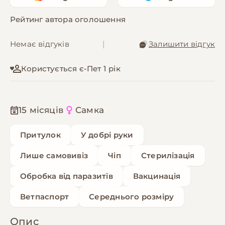
Рейтинг автора оголошення
Немає відгуків
|
Залишити відгук
Користується є-Пет 1 рік
15 місяців
Самка
Притулок
У добрі руки
Лише самовивіз
Чіп
Стерилізація
Обробка від паразитів
Вакцинація
Ветпаспорт
Середнього розміру
Опис