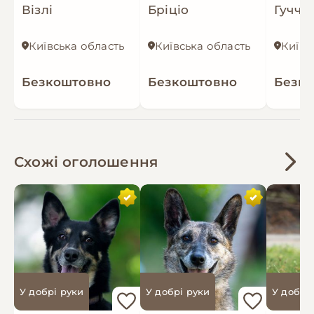
Візлі
Бріціо
Гуччі
Київська область
Київська область
Київс
Безкоштовно
Безкоштовно
Безк
Схожі оголошення
У добрі руки
У добрі руки
У добрі