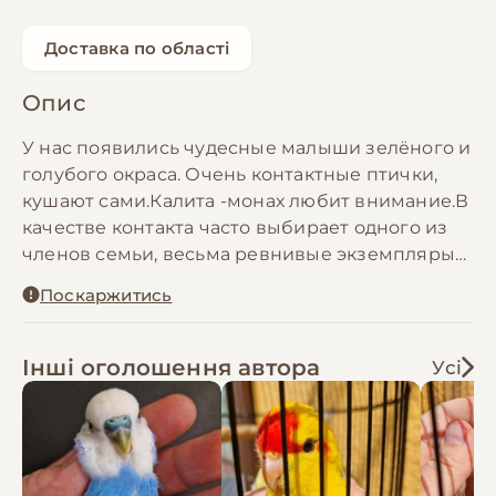
Доставка по області
Опис
У нас появились чудесные малыши зелёного и
голубого окраса. Очень контактные птички,
кушают сами.Калита -монах любит внимание.В
качестве контакта часто выбирает одного из
членов семьи, весьма ревнивые экземпляры
попадаются. Ваше терпение, любовь и забота
Поскаржитись
о питомце сделают своё дело, вы получите
настоящего друга и любимца всей семьи.
Обращайтесь, получите полную консультацию
Інші оголошення автора
Усі
по уходу и содержанию птичек