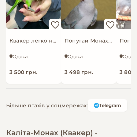
Квакер легко навчаються, що робить їх ідеальним, монах
Попугаи Монахи, ручной, Калита птенцы говорящие, квакеры
Одеса
Одеса
Одес
3 500 грн.
3 498 грн.
3 800 
Більше птахів у соцмережах:
Telegram
Каліта-Монах (Квакер) -