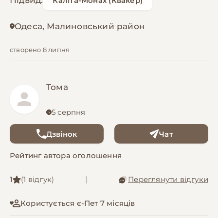
Підвид:
Каліта-Монах (Квакер)
Одеса, Малиновський район
створено 8 липня
Тома
5 серпня
Дзвінок
Чат
Рейтинг автора оголошення
1
(1 відгук)
|
Переглянути відгуки
Користується є-Пет 7 місяців