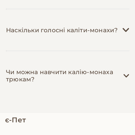
імпортних екзотичних фруктів. Вони
дешевші, корисніші та краще засвоюються
птахом.
Наскільки голосні каліти-монахи?
Чи можна навчити калію-монаха
трюкам?
є-Пет