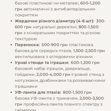
прибираючи залишки щоб уникнути
За промокодом E-PET
базові пластикові чи металеві,
600-1,200
псування.
грн
автоматичні з антибактеріальним
покриттям
Жердочки різного діаметру (4-6 шт):
300-
−10% на зоотовари
🎁
За промокодом E-PET
600 грн
натуральні дерев'яні,
800-1,500
грн
з мінеральним покриттям та різною
текстурою
Переноска:
500-900 грн
пластикова
базова для середніх птахів,
1,500-2,500 грн
вентильована з оглядовими вікнами
Ігрові стенди та іграшки:
600-1,200 грн
базовий набір іграшок, дзеркальце,
гойдалки,
2,000-4,000 грн
ігровий стенд з
мотузками, драбинками та розвиваючими
іграшками
УФ-лампа для птахів:
800-1,500 грн
базова УФ-лампа з тримачем,
2,000-3,500
грн
професійна лампа повного спектру з
таймером