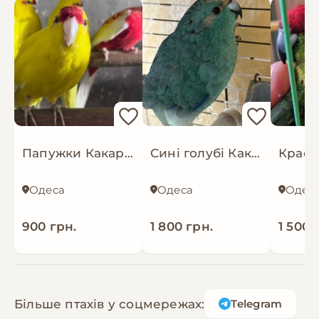
Папужки Какарики жовті, та зелені стрибуни
Сині голубі Какарики молоді та для пари
Одеса
Одеса
Одес
900 грн.
1 800 грн.
1 500 
Більше птахів у соцмережах:
Telegram