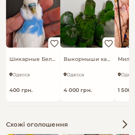
Шикарные Бело -голубые попугайчи
Выкормыши калита- монаха
Одесса
Одесса
Одес
400 грн.
4 000 грн.
1 500 
Схожі оголошення