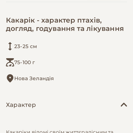
Какарік - характер птахів,
догляд, годування та лікування
23-25 см
75-100 г
Нова Зеландія
Характер
Какаріки відомі своїм життєрадісним та