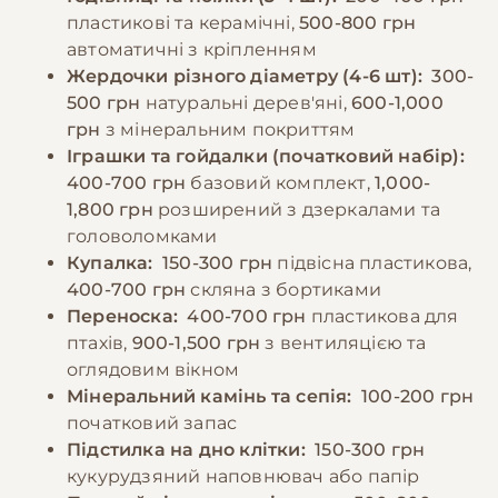
залишки з клітки щодня.
−10% на зоотовари
пластикові та керамічні,
500-800 грн
🎁
За промокодом E-PET
автоматичні з кріпленням
−10% на зоотовари
Жердочки різного діаметру (4-6 шт):
300-
🎁
За промокодом E-PET
500 грн
натуральні дерев'яні,
600-1,000
грн
з мінеральним покриттям
Іграшки та гойдалки (початковий набір):
400-700 грн
базовий комплект,
1,000-
1,800 грн
розширений з дзеркалами та
головоломками
Купалка:
150-300 грн
підвісна пластикова,
400-700 грн
скляна з бортиками
Переноска:
400-700 грн
пластикова для
птахів,
900-1,500 грн
з вентиляцією та
оглядовим вікном
Мінеральний камінь та сепія:
100-200 грн
початковий запас
Підстилка на дно клітки:
150-300 грн
кукурудзяний наповнювач або папір