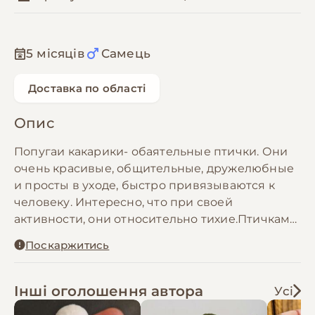
5 місяців
Самець
Доставка по області
Опис
Попугаи какарики- обаятельные птички. Они
очень красивые, общительные, дружелюбные
и просты в уходе, быстро привязываются к
человеку. Интересно, что при своей
активности, они относительно тихие.Птичкам
необходима просторная клетка, кормушки,
Поскаржитись
купалки и полноценный корм, минералы.Все
что надо вашему любимцу у нас
есть.Обращайтесь.Отправка по всей Украине.
Інші оголошення автора
Усі