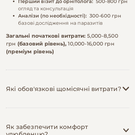
Перший візит до орнітолога:
500-800 грн
огляд та консультація
Аналізи (по необхідності):
300-600 грн
базові дослідження на паразитів
Загальні початкові витрати:
5,000-8,500
грн
(базовий рівень),
10,000-16,000 грн
(преміум рівень)
Які обов'язкові щомісячні витрати?
Зернова суміш:
300-600 грн/міс
Як забезпечити комфорт
Какаріки споживають 15-20г зернової
улюбленцю?