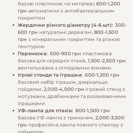
прибираючи залишки щоб уникнути
За промокодом E-PET
базові пластикові чи металеві,
600-1,200
псування.
грн
автоматичні з антибактеріальним
покриттям
Жердочки різного діаметру (4-6 шт):
300-
−10% на зоотовари
🎁
За промокодом E-PET
600 грн
натуральні дерев'яні,
800-1,500
грн
з мінеральним покриттям та різною
текстурою
Переноска:
500-900 грн
пластикова
базова для середніх птахів,
1,500-2,500 грн
вентильована з оглядовими вікнами
Ігрові стенди та іграшки:
600-1,200 грн
базовий набір іграшок, дзеркальце,
гойдалки,
2,000-4,000 грн
ігровий стенд з
мотузками, драбинками та розвиваючими
іграшками
УФ-лампа для птахів:
800-1,500 грн
базова УФ-лампа з тримачем,
2,000-3,500
грн
професійна лампа повного спектру з
таймером