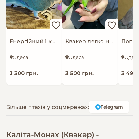
Енергійний і кмітливий, папуга Калита, Квакер, монах
Квакер легко навчаються, що робить їх ідеальним, монах
Одеса
Одеса
Одес
3 300 грн.
3 500 грн.
3 498 
Більше птахів у соцмережах:
Telegram
Каліта-Монах (Квакер) -