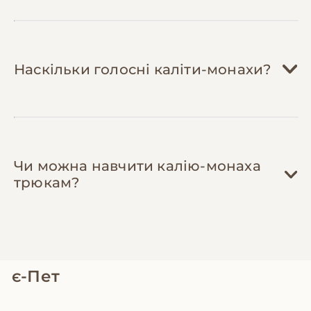
імпортних екзотичних фруктів. Вони
дешевші, корисніші та краще засвоюються
птахом.
Наскільки голосні каліти-монахи?
Чи можна навчити калію-монаха
трюкам?
є-Пет