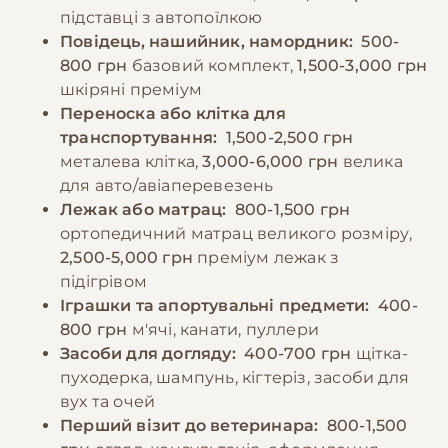
свіжої води та уникати годування
підставці з автопоїлкою
−10% на зоотовари
🎁
безпосередньо до та після фізичних
За промокодом E-PET
Повідець, нашийник, намордник:
500-
навантажень.
800 грн
базовий комплект,
1,500-3,000 грн
шкіряні преміум
Переноска або клітка для
−10% на зоотовари
🎁
транспортування:
1,500-2,500 грн
За промокодом E-PET
металева клітка,
3,000-6,000 грн
велика
для авто/авіаперевезень
Лежак або матрац:
800-1,500 грн
ортопедичний матрац великого розміру,
2,500-5,000 грн
преміум лежак з
підігрівом
Іграшки та апортувальні предмети:
400-
800 грн
м'ячі, канати, пуллери
Засоби для догляду:
400-700 грн
щітка-
пуходерка, шампунь, кігтеріз, засоби для
вух та очей
Перший візит до ветеринара:
800-1,500