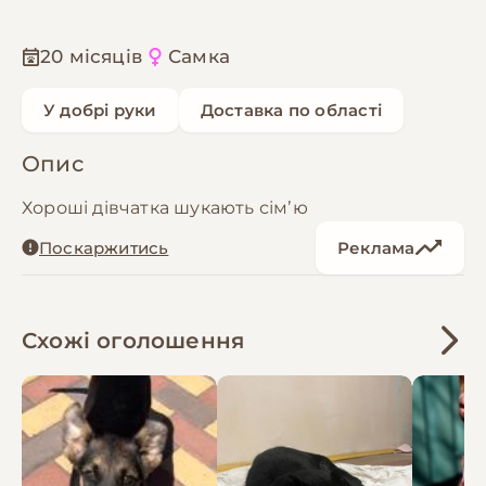
20 місяців
Самка
У добрі руки
Доставка по області
Опис
Хороші дівчатка шукають сімʼю
Поскаржитись
Реклама
Схожі оголошення