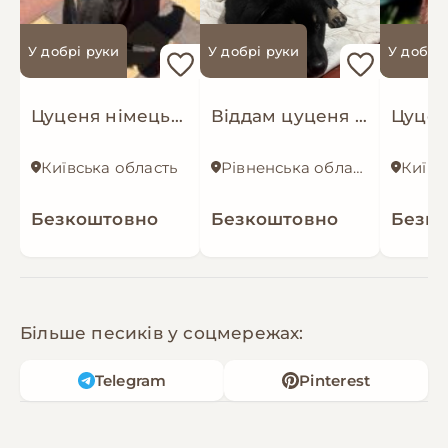
У добрі руки
У добрі руки
У добрі
Цуценя німецької вівчарки
Віддам цуценя у добрі руки!
Київська область
Рівненська область
Київ
Безкоштовно
Безкоштовно
Безк
Більше песиків у соцмережах:
Telegram
Pinterest