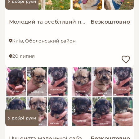
У добрі руки
Молодий та особливий песик-позитивчик - Зорро!
Безкоштовно
Київ, Оболонський район
20 липня
У добрі руки
Цуценята маленької сабаки
Безкоштовно