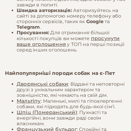
завжди в попиті.
Швидка авторизація:
Авторизуйтесь на
сайті за допомогою номеру телефону або
сторонніх сервісів, таких як
Google
та
Telegram
.
Просування:
Для отримання більшої
просунути
кількості покупців ви можете
ваше оголошення
у ТОП на перші позиції
серед інших оголошень.
Найпопулярніші породи собак на
є-Пет
Дворянські собаки
: Віддані та неповторні
друзі з унікальним характером та
зовнішністю, які чекають на свій дім.
Мальтіпу
: Маленькі, милі та гіпоалергенні
собаки, які підходять для будь-якої сім'ї.
Шпіц (Померанський)
: Пухнасті та
енергійні, вони завжди раді своїм
власникам.
Французький бульдог
: Спокійні та