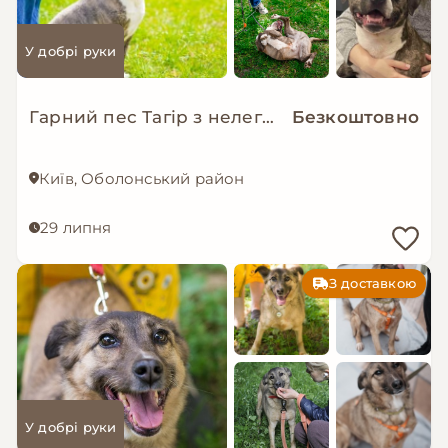
У добрі руки
Гарний пес Тагір з нелегкою долею…
Безкоштовно
Київ, Оболонський район
29 липня
З доставкою
У добрі руки