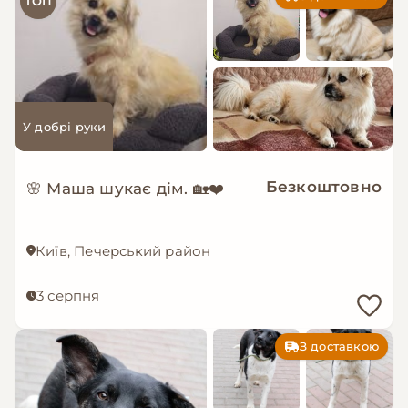
ТОП
У добрі руки
Безкоштовно
🌸 Маша шукає дім. 🏡❤️
Київ, Печерський район
3 серпня
З доставкою