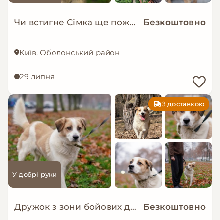
Чи встигне Сімка ще пожити в родині?
Безкоштовно
Київ, Оболонський район
29 липня
З доставкою
У добрі руки
Дружок з зони бойових дій шукає нову родину!
Безкоштовно