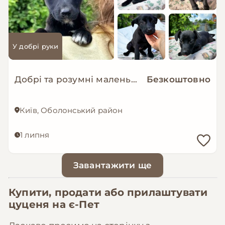
У добрі руки
Добрі та розумні маленькі цуценята в добрі руки!
Безкоштовно
Київ, Оболонський район
1 липня
Завантажити ще
Купити, продати або прилаштувати
цуценя на
є-Пет