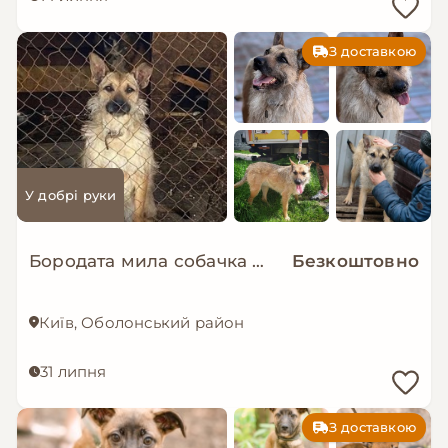
З доставкою
У добрі руки
Бородата мила собачка МАЛЬВА мріє про родину!
Безкоштовно
Київ, Оболонський район
31 липня
З доставкою