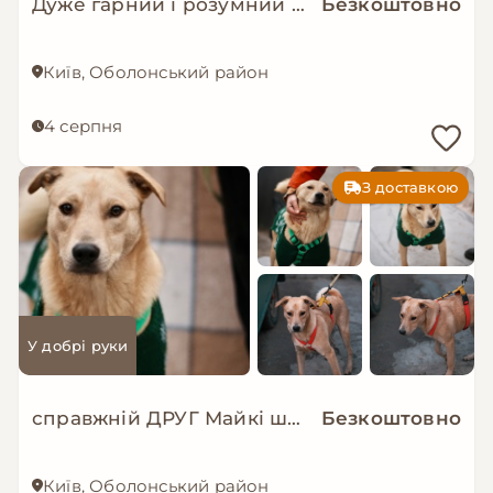
Дуже гарний і розумний цуцик мріє про родину!
Безкоштовно
Київ, Оболонський район
4 серпня
З доставкою
У добрі руки
справжній ДРУГ Майкі шукає родину!
Безкоштовно
Київ, Оболонський район