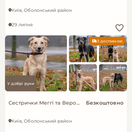
Київ, Оболонський район
29 липня
З доставкою
У добрі руки
Сестрички Меггі та Верона мріють про родину!
Безкоштовно
Київ, Оболонський район