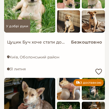
У добрі руки
Цуцик Буч хоче стати домашнім!
Безкоштовно
Київ, Оболонський район
31 липня
З доставкою