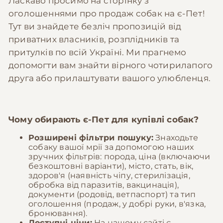
Ласкаво просимо на сторінку з
оголошеннями про продаж собак на є-Пет!
Тут ви знайдете безліч пропозицій від
приватних власників, розплідників та
притулків по всій Україні. Ми прагнемо
допомогти вам знайти вірного чотирилапого
друга або прилаштувати вашого улюбленця.
Чому обирають
є-Пет
для купівлі собак?
Розширені фільтри пошуку:
Знаходьте
собаку вашої мрії за допомогою наших
зручних фільтрів: порода, ціна (включаючи
безкоштовні варіанти), місто, стать, вік,
здоров'я (наявність чіпу, стерилізація,
обробка від паразитів, вакцинація),
документи (родовід, ветпаспорт) та тип
оголошення (продаж, у добрі руки, в'язка,
бронювання).
Доступні ціни:
На нашому сайті є