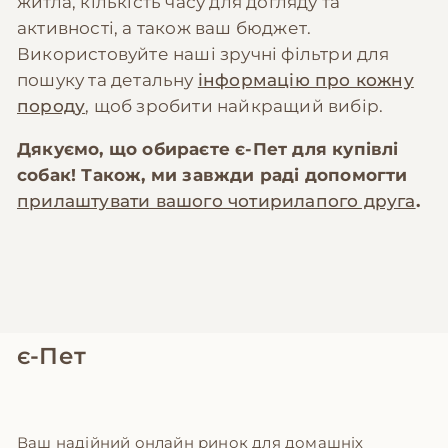
житла, кількість часу для догляду та
активності, а також ваш бюджет.
Використовуйте наші зручні фільтри для
пошуку та детальну
інформацію про кожну
породу
, щоб зробити найкращий вибір.
Дякуємо, що обираєте
є-Пет
для купівлі
собак! Також, ми завжди раді допомогти
прилаштувати вашого чотирилапого друга
.
є-Пет
Ваш надійний онлайн ринок для домашніх