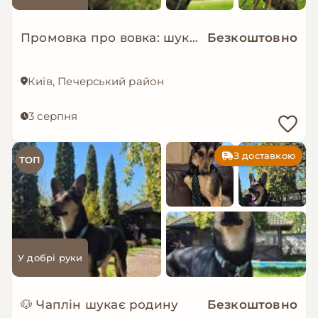
Промовка про вовка: шукаємо дім!
Безкоштовно
Київ, Печерський район
3 серпня
З доставкою
ТОП
У добрі руки
🐶 Чаплін шукає родину
Безкоштовно