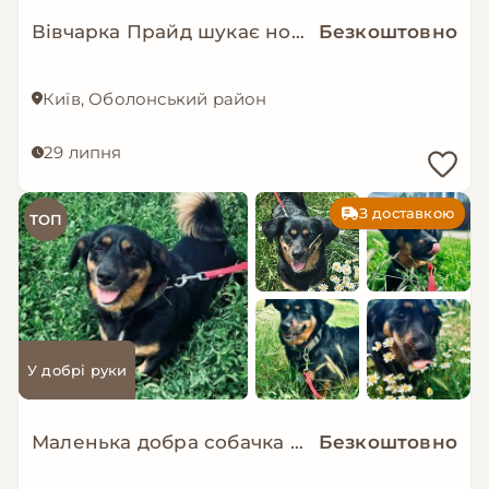
Вівчарка Прайд шукає нову сім’ю!
Безкоштовно
Київ, Оболонський район
29 липня
З доставкою
ТОП
У добрі руки
Маленька добра собачка мріє знову стати домашньою!
Безкоштовно