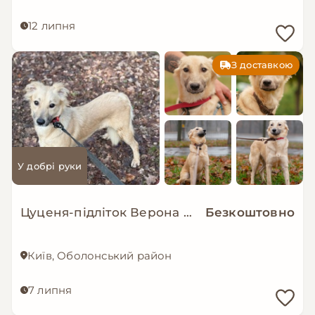
12 липня
З доставкою
У добрі руки
Цуценя-підліток Верона в добрі руки!
Безкоштовно
Київ, Оболонський район
7 липня