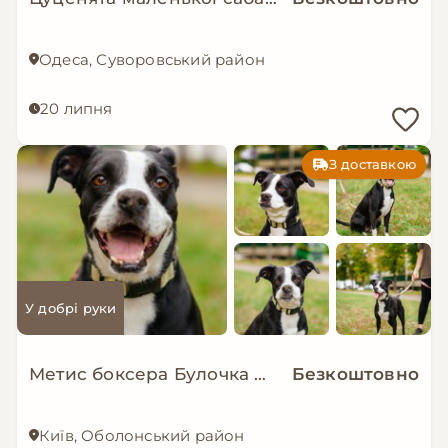
Одеса, Суворовський район
20 липня
З доставкою
У добрі руки
Метис боксера Булочка мріє про сімʼю!!
Безкоштовно
Київ, Оболонський район