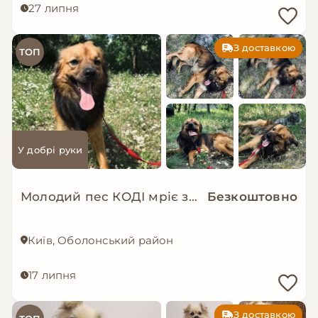
27 липня
З доставкою
ТОП
У добрі руки
Молодий пес КОДІ мріє знову стати домашнім!
Безкоштовно
Київ, Оболонський район
17 липня
З доставкою