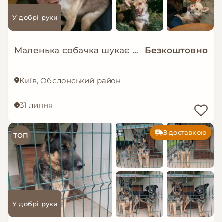
У добрі руки
Маленька собачка шукає люблячу і надійну родину!
Безкоштовно
Київ, Оболонський район
31 липня
З доставкою
ТОП
У добрі руки