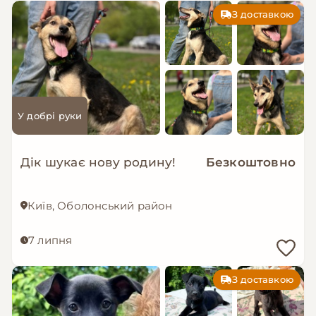
З доставкою
У добрі руки
Дік шукає нову родину!
Безкоштовно
Київ, Оболонський район
7 липня
З доставкою