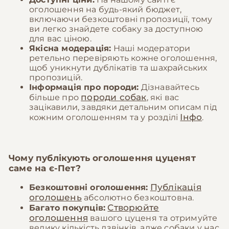
оголошення на будь-який бюджет,
включаючи безкоштовні пропозиції, тому
ви легко знайдете собаку за доступною
для вас ціною.
Якісна модерація:
Наші модератори
ретельно перевіряють кожне оголошення,
щоб уникнути дублікатів та шахрайських
пропозицій.
Інформація про породи:
Дізнавайтесь
породи собак
більше про
, які вас
зацікавили, завдяки детальним описам під
Інфо
кожним оголошенням та у розділі
.
Чому публікують оголошення цуценят
саме на
є-Пет
?
Публікація
Безкоштовні оголошення:
оголошень
абсолютно безкоштовна.
Створюйте
Багато покупців:
оголошення
вашого цуценя та отримуйте
велику кількість дзвінків, адже собаки у нас