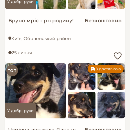
У добрі руки
Бруно мріє про родину!
Безкоштовно
Київ, Оболонський район
25 липня
З доставкою
ТОП
У добрі руки
Чарівна дівчинка Дана шукає родину цуценя
Безкоштовно