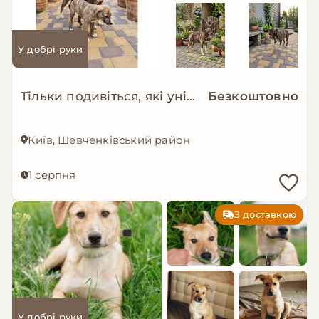
У добрі руки
Тільки подивіться, які унікальні дівчатка шукають родини 😍
Безкоштовно
Київ, Шевченківський район
1 серпня
З доставкою
У добрі руки