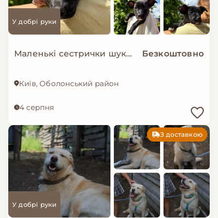
У добрі руки
Маленькі сестрички шукають дім!
Безкоштовно
Київ, Оболонський район
4 серпня
З доставкою
У добрі руки