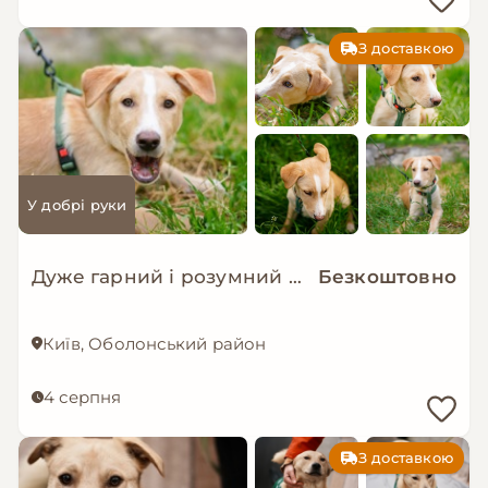
З доставкою
У добрі руки
Дуже гарний і розумний цуцик мріє про родину!
Безкоштовно
Київ, Оболонський район
4 серпня
З доставкою