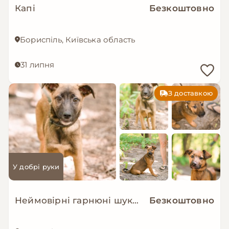
Капі
Безкоштовно
Бориспіль, Київська область
31 липня
З доставкою
У добрі руки
Неймовірні гарнюні шукають дім!
Безкоштовно