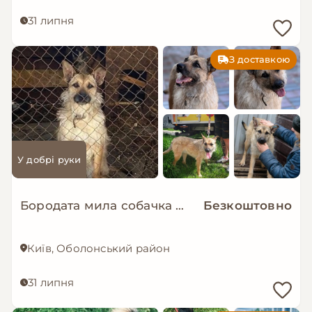
31 липня
З доставкою
У добрі руки
Бородата мила собачка МАЛЬВА мріє про родину!
Безкоштовно
Київ, Оболонський район
31 липня