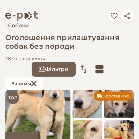
Собаки
Оголошення прилаштування
собак без породи
281 оголошення
Фільтри
Зазим'я
З доставкою
ТОП