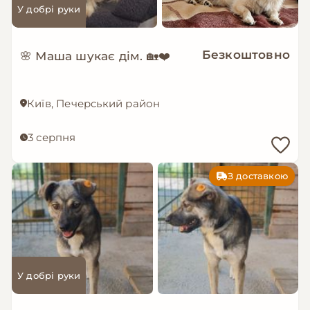
У добрі руки
Безкоштовно
🌸 Маша шукає дім. 🏡❤️
Київ, Печерський район
3 серпня
З доставкою
У добрі руки