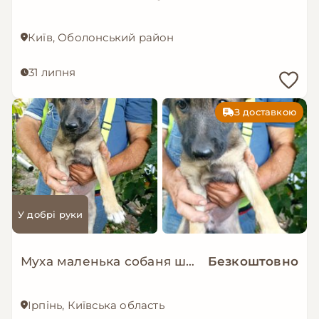
Київ, Оболонський район
31 липня
З доставкою
У добрі руки
Муха маленька собаня шукає дім
Безкоштовно
Ірпінь, Київська область