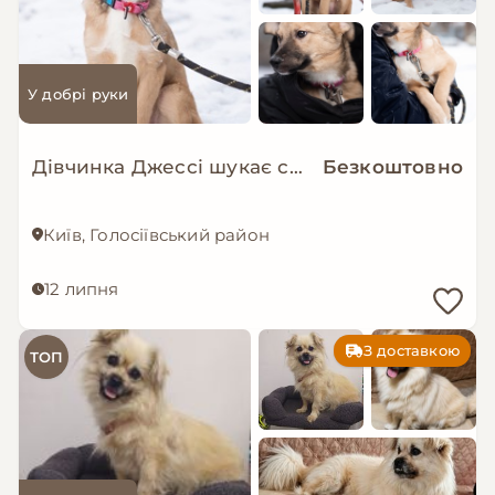
У добрі руки
Дівчинка Джессі шукає свою сімʼю
Безкоштовно
Київ, Голосіївський район
12 липня
З доставкою
ТОП