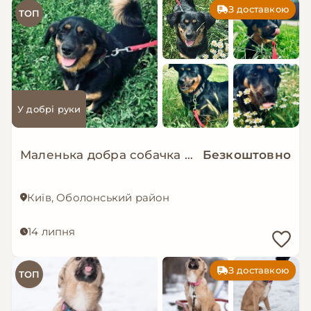
З доставкою
ТОП
У добрі руки
Маленька добра собачка мріє знову стати домашньою!
Безкоштовно
Київ, Оболонський район
14 липня
З доставкою
ТОП