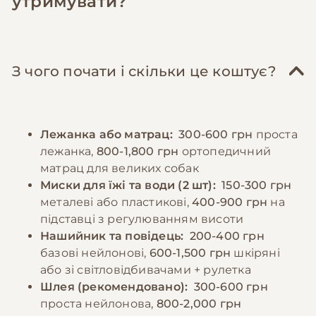
утримувати?
включати нежирне м'ясо (яловичина,
відіграють ключову роль у формуванні
курятина, індичка), субпродукти, овочі,
врівноваженого характеру. Рекомендується
крупи. Важливо забезпечити достатню
починати навчання базовим командам з
кількість білків, жирів та вуглеводів у
раннього віку, використовуючи позитивне
З чого почати і скільки це коштує?
правильному співвідношенні. Дорослих
підкріплення. Регулярні відвідування
собак рекомендується годувати 2-3 рази на
ветеринара, вакцинація та профілактика
день, цуценят - частіше, відповідно до віку.
паразитів є обов'язковими елементами
Лежанка або матрац:
300-600 грн
проста
Порції мають відповідати розміру та
догляду.
лежанка,
800-1,800 грн
ортопедичний
енергетичним потребам собаки. Необхідно
матрац для великих собак
забезпечити постійний доступ до свіжої
−10% на зоотовари
Миски для їжі та води (2 шт):
150-300 грн
🎁
води та слідкувати за реакцією організму на
За промокодом E-PET
металеві або пластикові,
400-900 грн
на
різні продукти.
підставці з регулюванням висоти
Нашийник та повідець:
200-400 грн
базові нейлонові,
600-1,500 грн
шкіряні
−10% на зоотовари
🎁
За промокодом E-PET
або зі світловідбивачами + рулетка
Шлея (рекомендовано):
300-600 грн
проста нейлонова,
800-2,000 грн