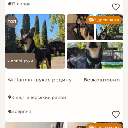
17 липня
З доставкою
ТОП
У добрі руки
🐶 Чаплін шукає родину
Безкоштовно
Київ, Печерський район
3 серпня
З доставкою