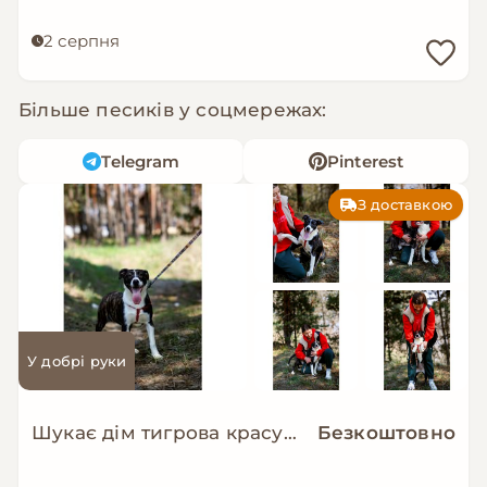
2 серпня
Більше песиків у соцмережах:
Telegram
Pinterest
З доставкою
У добрі руки
Шукає дім тигрова красуня Зоряна!
Безкоштовно