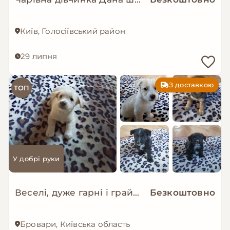
Київ, Голосіївський район
29 липня
З доставкою
ТОП
У добрі руки
Веселі, дуже гарні і грайливі цуценята шукають об'єкт для ощасливлення
Безкоштовно
Бровари, Київська область