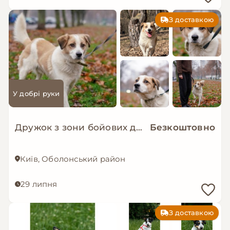
З доставкою
У добрі руки
Дружок з зони бойових дій шукає нову родину!
Безкоштовно
Київ, Оболонський район
29 липня
З доставкою