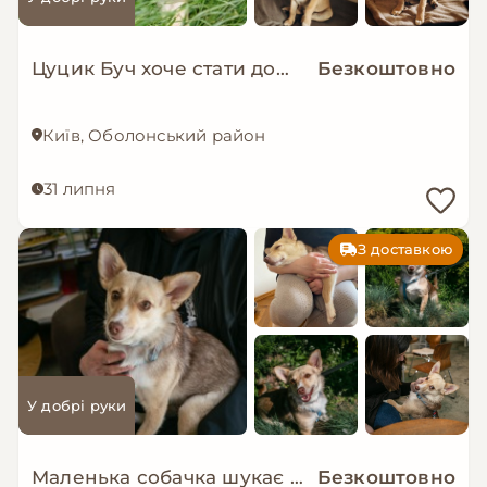
Цуцик Буч хоче стати домашнім!
Безкоштовно
Київ, Оболонський район
31 липня
З доставкою
У добрі руки
Маленька собачка шукає люблячу і надійну родину!
Безкоштовно