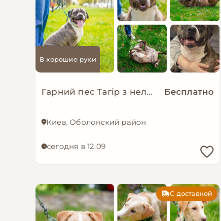
В хорошие руки
Гарний пес Тагір з нелегкою долею…
Бесплатно
Киев, Оболонский район
сегодня в 12:09
С доставкой