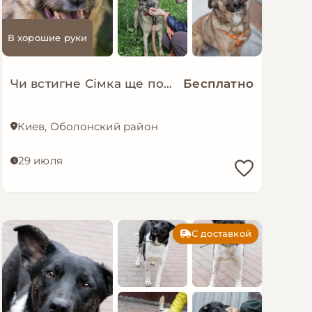
В хорошие руки
Чи встигне Сімка ще пожити в родині?
Бесплатно
Киев, Оболонский район
29 июля
С доставкой