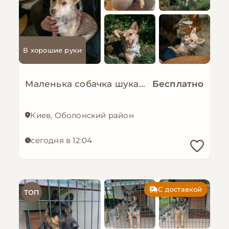
В хорошие руки
Маленька собачка шукає люблячу і надійну родину!
Бесплатно
Киев, Оболонский район
сегодня в 12:04
С доставкой
ТОП