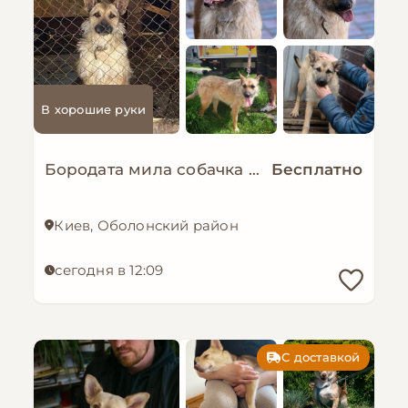
В хорошие руки
Бородата мила собачка МАЛЬВА мріє про родину!
Бесплатно
Киев, Оболонский район
сегодня в 12:09
С доставкой