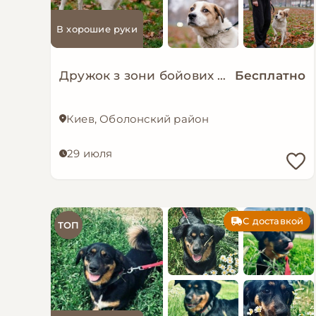
В хорошие руки
Дружок з зони бойових дій шукає нову родину!
Бесплатно
Киев, Оболонский район
29 июля
С доставкой
ТОП