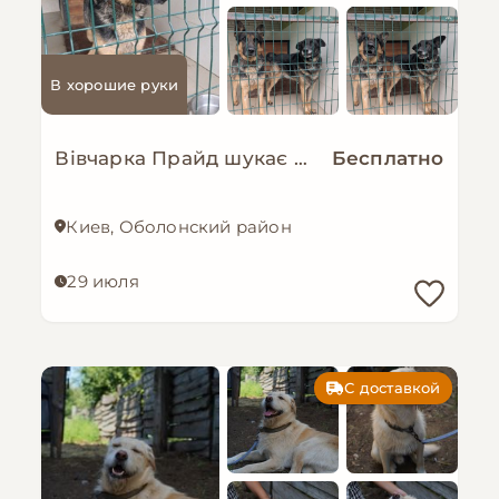
В хорошие руки
Вівчарка Прайд шукає нову сім’ю!
Бесплатно
Киев, Оболонский район
29 июля
С доставкой