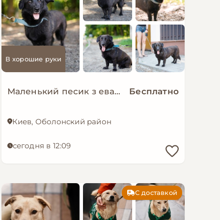
В хорошие руки
Маленький песик з евакуації мріє о родині!
Бесплатно
Киев, Оболонский район
сегодня в 12:09
С доставкой