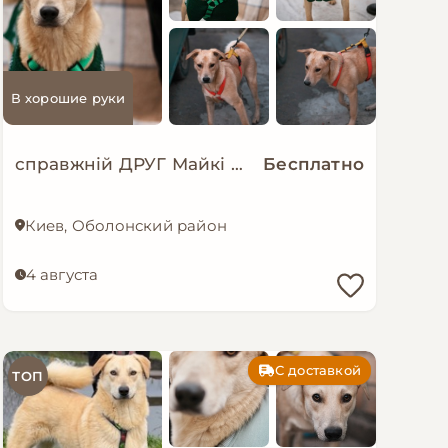
В хорошие руки
справжній ДРУГ Майкі шукає родину!
Бесплатно
Киев, Оболонский район
4 августа
С доставкой
ТОП