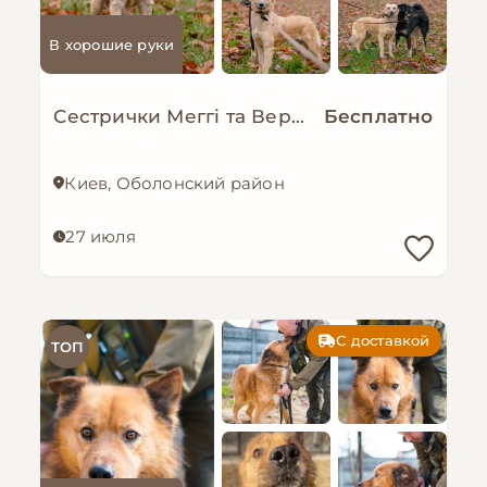
В хорошие руки
Сестрички Меггі та Верона мріють про родину!
Бесплатно
Киев, Оболонский район
27 июля
С доставкой
ТОП