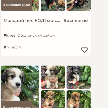
В хорошие руки
Молодий пес КОДІ мріє знову стати домашнім!
Бесплатно
Киев, Оболонский район
17 июля
В хорошие руки