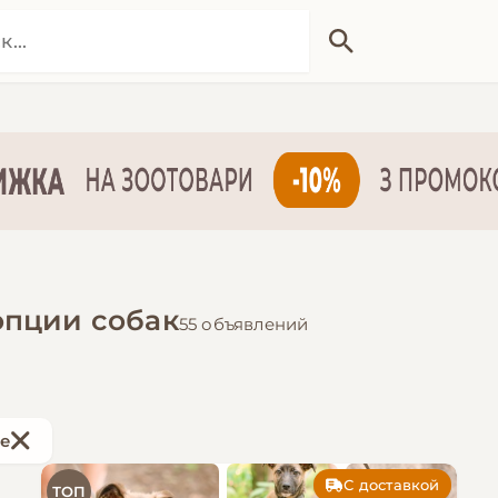
опции собак
55 объявлений
ые
С доставкой
ТОП