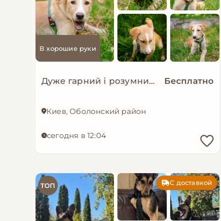
В хорошие руки
Дуже гарний і розумний цуцик мріє про родину!
Бесплатно
Киев, Оболонский район
сегодня в 12:04
С доставкой
ТОП