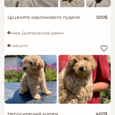
Цуценята карликового пуделя
500$
Киев, Днепровский район
1 августа
Непосидючий малюк
400$