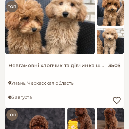
ТОП
Невгамовні хлопчик та дівчинка шукають люблячу родину
350$
Умань, Черкасская область
5 августа
ТОП