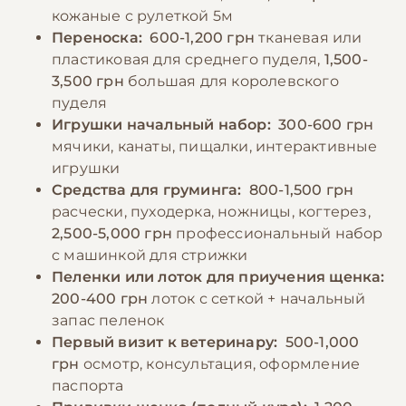
−10% на зоотовары
🎁
воде и следить за тем, чтобы миска была
кожаные с рулеткой 5м
По промокоду E-PET
Переноска:
600-1,200 грн
тканевая или
чистой.
пластиковая для среднего пуделя,
1,500-
3,500 грн
большая для королевского
−10% на зоотовары
🎁
пуделя
По промокоду E-PET
Игрушки начальный набор:
300-600 грн
мячики, канаты, пищалки, интерактивные
игрушки
Средства для груминга:
800-1,500 грн
расчески, пуходерка, ножницы, когтерез,
2,500-5,000 грн
профессиональный набор
с машинкой для стрижки
Пеленки или лоток для приучения щенка:
200-400 грн
лоток с сеткой + начальный
запас пеленок
Первый визит к ветеринару:
500-1,000
грн
осмотр, консультация, оформление
паспорта