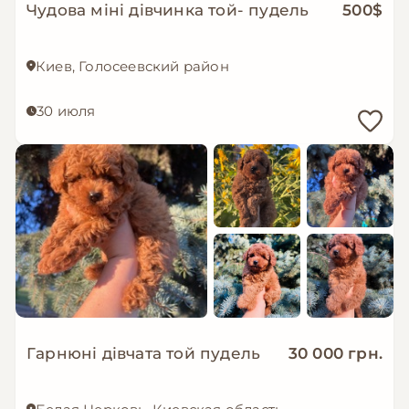
Чудова міні дівчинка той- пудель
500$
Киев, Голосеевский район
30 июля
Гарнюні дівчата той пудель
30 000 грн.