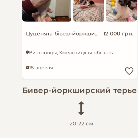
Цуценята бівер-йоркширський тер'єр
12 000 грн.
Виньковцы, Хмельницкая область
18 апреля
Бивер-йоркширский терьер 
20-22 см