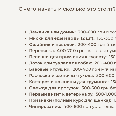
С чего начать и сколько это стоит?
Лежанка или домик:
300-600 грн
прос
Миски для еды и воды (2 шт):
150-300 
Ошейник и поводок:
200-400 грн
базо
Переноска:
400-700 грн
тканевая сум
Пеленки для приучения к туалету:
150
Лоток или туалет для собак:
200-400 
Базовые игрушки:
200-400 грн
мячики
Расчески и щетки для ухода:
300-600
Когтерез и ножницы для груминга:
15
Одежда для прогулок:
300-600 грн
ба
Первый визит к ветеринару:
500-1,00
Прививки (полный курс для щенка):
1
Чипирование:
400-800 грн
установка