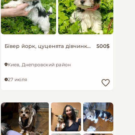
Бівер йорк, цуценята дівчинка манюня, бебі фейс
500$
Киев, Днепровский район
27 июля