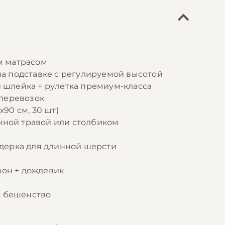
м матрасом
а подставке с регулируемой высотой
н
шлейка + рулетка премиум-класса
аперевозок
90 см, 30 шт)
нной травой или столбиком
одерка для длинной шерсти
он + дождевик
+ бешенство