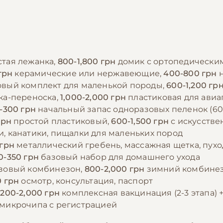
тая лежанка,
800-1,800 грн
домик с ортопедически
грн
керамические или нержавеющие,
400-800 грн
н
вый комплект для маленькой породы,
600-1,200 гр
ка-переноска,
1,000-2,000 грн
пластиковая для ави
-300 грн
начальный запас одноразовых пеленок (60х
грн
простой пластиковый,
600-1,500 грн
с искусстве
, канатики, пищалки для маленьких пород
 грн
металлический гребень, массажная щетка, пух
0-350 грн
базовый набор для домашнего ухода
зовый комбинезон,
800-2,000 грн
зимний комбинез
0 грн
осмотр, консультация, паспорт
,200-2,000 грн
комплексная вакцинация (2-3 этапа) 
 микрочипа с регистрацией