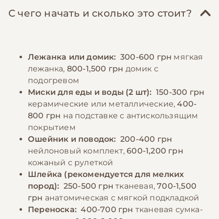
основу рациона должно составлять
ежедневные прогулки должны составлять
С чего начать и сколько это стоит?
нежирное мясо (курица, индейка, кролик),
минимум 30-40 минут, разделенные на
которое можно дополнять овощами, кашами
несколько подходов. В холодное время года
и витаминно-минеральными добавками.
необходимо использовать специальную
Лежанка или домик:
300-600 грн
мягкая
Важно избегать излишнего количества
одежду, так как эти собаки чувствительны к
лежанка,
800-1,500 грн
домик с
жирной пищи и костей. Собака должна
холоду.
подогревом
всегда иметь доступ к свежей воде, но миски
Миски для еды и воды (2 шт):
150-300 грн
для еды и питья должны быть небольшими и
−10% на зоотовары
керамические или металлические,
400-
🎁
устойчивыми, соответствующими размеру
По промокоду E-PET
800 грн
на подставке с антискользящим
породы.
покрытием
Ошейник и поводок:
200-400 грн
нейлоновый комплект,
600-1,200 грн
−10% на зоотовары
🎁
По промокоду E-PET
кожаный с рулеткой
Шлейка (рекомендуется для мелких
пород):
250-500 грн
тканевая,
700-1,500
грн
анатомическая с мягкой подкладкой
Переноска:
400-700 грн
тканевая сумка-