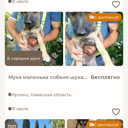
31 июля
С доставкой
В хорошие руки
Муха маленька собаня шукає дім
Бесплатно
Ирпень, Киевская область
31 июля
С доставкой
ТОП