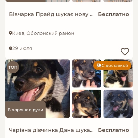
Вівчарка Прайд шукає нову сім’ю!
Бесплатно
Киев, Оболонский район
29 июля
С доставкой
ТОП
В хорошие руки
Чарівна дівчинка Дана шукає родину цуценя
Бесплатно