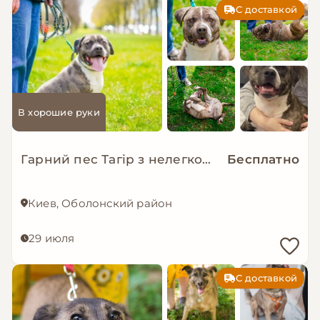
С доставкой
В хорошие руки
Гарний пес Тагір з нелегкою долею…
Бесплатно
Киев, Оболонский район
29 июля
С доставкой