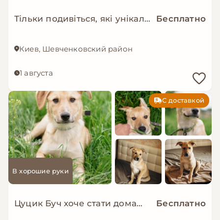
Тільки подивіться, які унікальні дівчатка шукають родини 😍
Бесплатно
Киев, Шевченковский район
1 августа
С доставкой
В хорошие руки
Цуцик Буч хоче стати домашнім!
Бесплатно