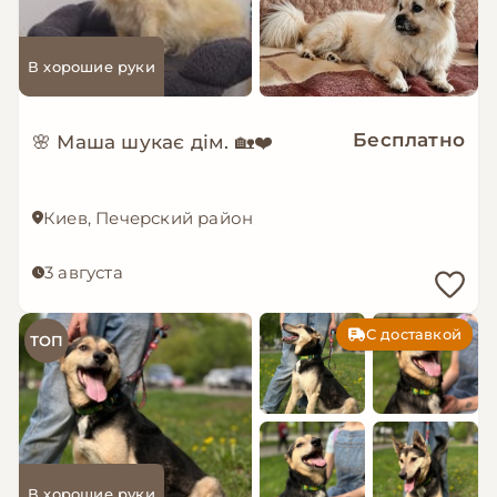
В хорошие руки
Бесплатно
🌸 Маша шукає дім. 🏡❤️
Киев, Печерский район
3 августа
С доставкой
ТОП
В хорошие руки