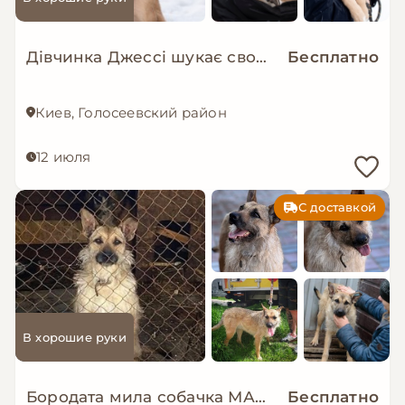
Дівчинка Джессі шукає свою сімʼю
Бесплатно
Киев, Голосеевский район
12 июля
С доставкой
В хорошие руки
Бородата мила собачка МАЛЬВА мріє про родину!
Бесплатно