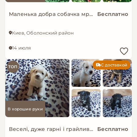
Маленька добра собачка мріє знову стати домашньою!
Бесплатно
Киев, Оболонский район
14 июля
С доставкой
ТОП
В хорошие руки
Веселі, дуже гарні і грайливі цуценята шукають об'єкт для ощасливлення
Бесплатно