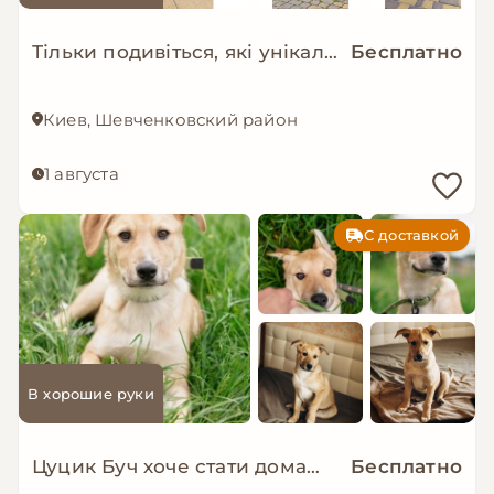
Тільки подивіться, які унікальні дівчатка шукають родини 😍
Бесплатно
Киев, Шевченковский район
1 августа
С доставкой
В хорошие руки
Цуцик Буч хоче стати домашнім!
Бесплатно