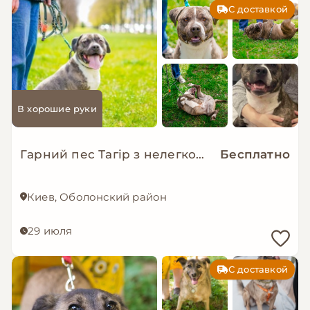
С доставкой
В хорошие руки
Гарний пес Тагір з нелегкою долею…
Бесплатно
Киев, Оболонский район
29 июля
С доставкой