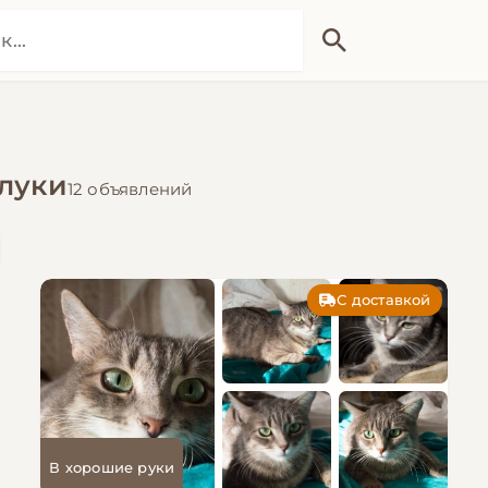
илуки
12 объявлений
С доставкой
В хорошие руки