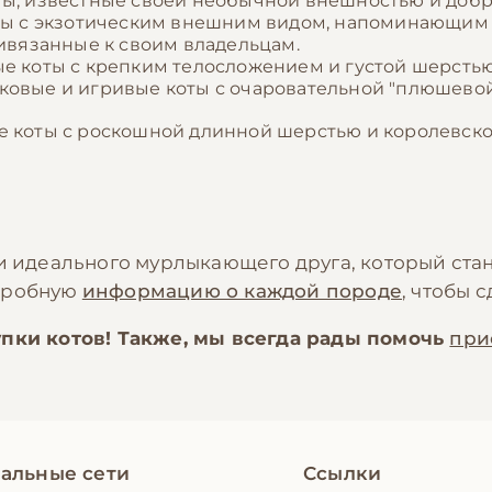
ты, известные своей необычной внешностью и доб
оты с экзотическим внешним видом, напоминающим 
ривязанные к своим владельцам.
е коты с крепким телосложением и густой шерстью
сковые и игривые коты с очаровательной "плюшев
е коты с роскошной длинной шерстью и королевско
ти идеального мурлыкающего друга, который ста
одробную
информацию о каждой породе
, чтобы 
пки котов! Также, мы всегда рады помочь
при
альные сети
Ссылки