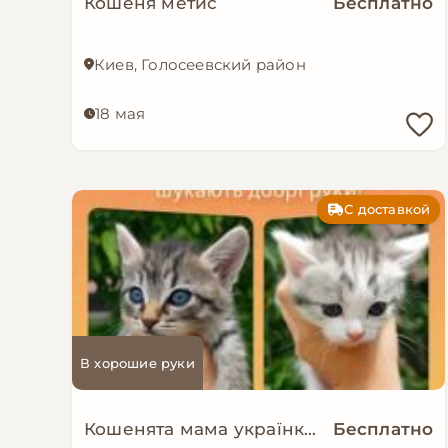
Кошеня метис
Бесплатно
Киев, Голосеевский район
18 мая
С доставкой
В хорошие руки
Кошенята мама українка тато шотландець
Бесплатно