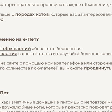
аторы тщательно проверяют каждое объявление, ч
породах котов
ольше о
, которые вас заинтересова
фо
.
именно на
е-Пет
?
я объявлений
абсолютно бесплатная.
явления
вашего котенка и получайте большое количе
на сайте с помощью номера телефона или сторонни
продвинуть
го количества покупателей вы можете
-Пет
и харизматичные домашние питомцы с неповторим
нь дружелюбные коты, которые прекрасно подходят 