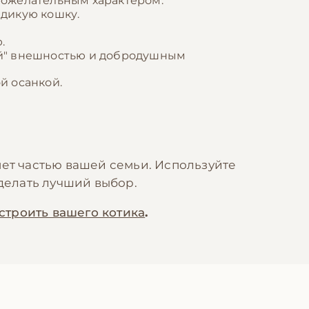
рожелательным характером.
дикую кошку.
.
ой" внешностью и добродушным
й осанкой.
нет частью вашей семьи. Используйте
сделать лучший выбор.
строить вашего котика
.