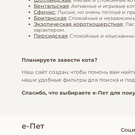
Шотландская
: Милые и спокойные ко
Бенгальская
: Активные и игривые к
Сфинкс
: Лысые, но очень теплые и п
Британская
: Спокойные и независимы
Экзотическая короткошерстная
: Ла
характером.
Персидская
: Спокойные и изысканны
Планируете завести кота?
Наш сайт создан, чтобы помочь вам най
наши удобные фильтры для поиска и п
Спасибо, что выбираете
е-Пет
для поку
е-Пет
Соци