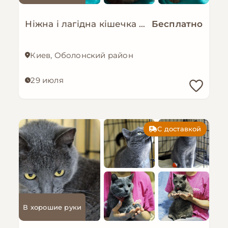
Ніжна і лагідна кішечка в добрі руки!
Бесплатно
Киев, Оболонский район
29 июля
С доставкой
В хорошие руки