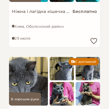
Ніжна і лагідна кішечка в добрі руки!
Бесплатно
Киев, Оболонский район
29 июля
С доставкой
В хорошие руки