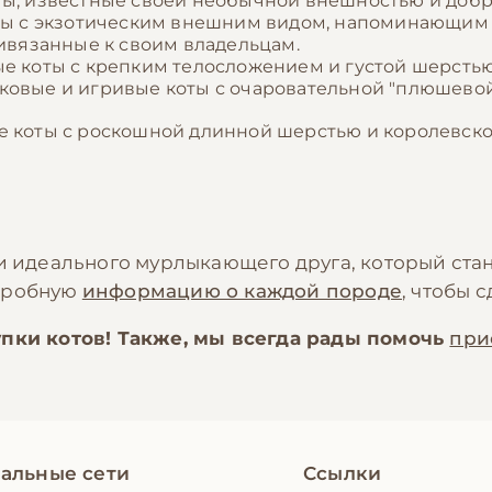
ты, известные своей необычной внешностью и доб
оты с экзотическим внешним видом, напоминающим 
ривязанные к своим владельцам.
е коты с крепким телосложением и густой шерстью
сковые и игривые коты с очаровательной "плюшев
е коты с роскошной длинной шерстью и королевско
ти идеального мурлыкающего друга, который ста
одробную
информацию о каждой породе
, чтобы 
пки котов! Также, мы всегда рады помочь
при
альные сети
Ссылки