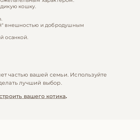
рожелательным характером.
дикую кошку.
.
ой" внешностью и добродушным
й осанкой.
нет частью вашей семьи. Используйте
сделать лучший выбор.
строить вашего котика
.