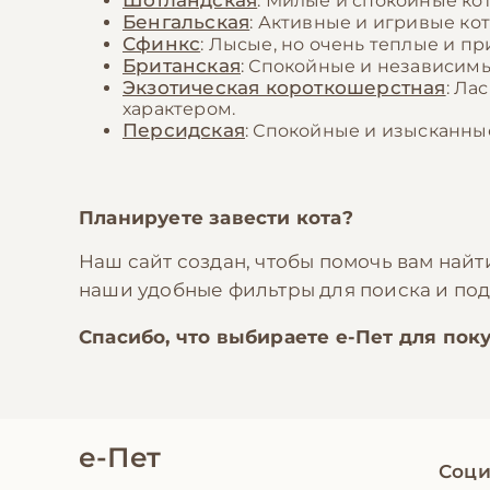
Шотландская
: Милые и спокойные ко
Бенгальская
: Активные и игривые к
Сфинкс
: Лысые, но очень теплые и п
Британская
: Спокойные и независимы
Экзотическая короткошерстная
: Ла
характером.
Персидская
: Спокойные и изысканны
Планируете завести кота?
Наш сайт создан, чтобы помочь вам най
наши удобные фильтры для поиска и п
Спасибо, что выбираете
е-Пет
для поку
е-Пет
Соци