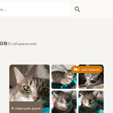
хов
10 объявлений
С доставкой
В хорошие руки