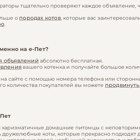
аторы тщательно проверяют каждое объявление, ч
породах котов
ольше о
, которые вас заинтересова
фо
.
именно на
е-Пет
?
я объявлений
абсолютно бесплатная.
явления
вашего котенка и получайте большое количе
на сайте с помощью номера телефона или сторонни
продвинуть
го количества покупателей вы можете
-Пет
и харизматичные домашние питомцы с неповторим
нь дружелюбные коты, которые прекрасно подходят 