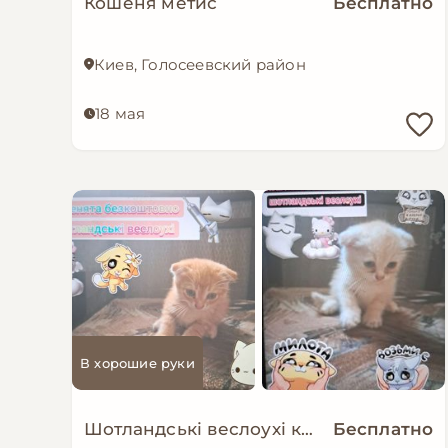
Кошеня метис
Бесплатно
Киев, Голосеевский район
18 мая
В хорошие руки
Шотландські веслоухі кошенята, 2 місяці
Бесплатно