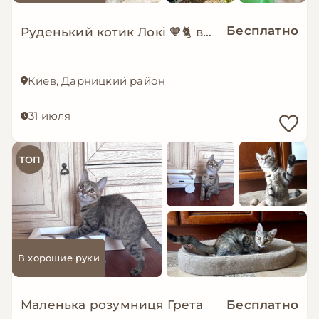
Бесплатно
Руденький котик Локі 🧡🐈 врятований з лісу шукає дім, Київ
Киев, Дарницкий район
31 июля
ТОП
В хорошие руки
Маленька розумниця Грета
Бесплатно