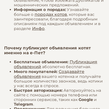
объявление, чтобы избежать дубликатов и
мошеннических предложений.
Информация о породах:
Узнавайте
породах котов
больше о
, которые вас
заинтересовали, благодаря подробным
описаниям под каждым объявлением и в
Инфо
разделе
.
Почему публикуют объявления котят
именно на
е-Пет
?
Публикация
Бесплатные объявления:
объявлений
абсолютно бесплатная.
Создавайте
Много покупателей:
объявления
вашего котенка и получайте
большое количество звонков, ведь котики
у нас всегда в спросе.
Быстрая авторизация:
Авторизуйтесь на
сайте с помощью номера телефона или
сторонних сервисов, таких как
Google
и
Telegram
.
Продвижение:
Для получения большего