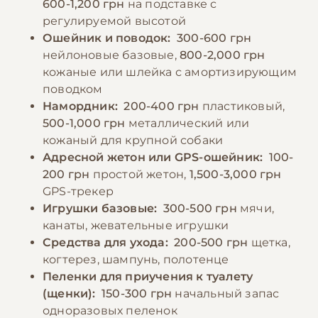
По промокоду E-PET
600-1,200 грн
на подставке с
ветеринаром.
регулируемой высотой
Ошейник и поводок:
300-600 грн
нейлоновые базовые,
800-2,000 грн
−10% на зоотовары
🎁
кожаные или шлейка с амортизирующим
По промокоду E-PET
поводком
Намордник:
200-400 грн
пластиковый,
500-1,000 грн
металлический или
кожаный для крупной собаки
Адресной жетон или GPS-ошейник:
100-
200 грн
простой жетон,
1,500-3,000 грн
GPS-трекер
Игрушки базовые:
300-500 грн
мячи,
канаты, жевательные игрушки
Средства для ухода:
200-500 грн
щетка,
когтерез, шампунь, полотенце
Пеленки для приучения к туалету
(щенки):
150-300 грн
начальный запас
одноразовых пеленок