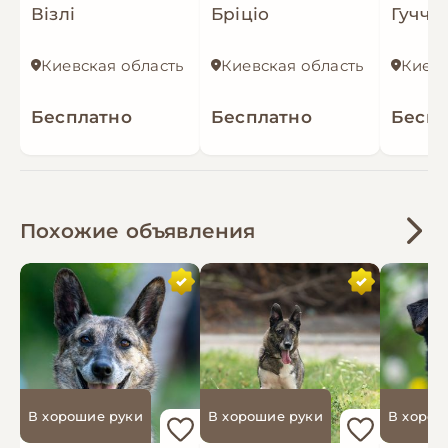
Візлі
Бріціо
Гуччі
Киевская область
Киевская область
Киевс
Бесплатно
Бесплатно
Беспл
Похожие объявления
В хорошие руки
В хорошие руки
В хорош