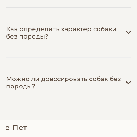
дорогостоящую санацию под наркозом
(3,000-8,000 грн), поддержание здорового
веса снижает нагрузку на суставы, а
своевременная обработка от паразитов
Как определить характер собаки
защищает от опасных заболеваний.
без породы?
Можно ли дрессировать собак без
породы?
е-Пет