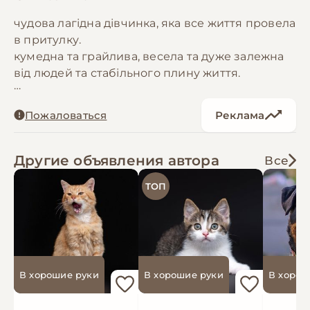
чудова лагідна дівчинка, яка все життя провела
в притулку.
кумедна та грайлива, весела та дуже залежна
від людей та стабільного плину життя.
11 років
Пожаловаться
Реклама
Другие объявления автора
Все
ТОП
В хорошие руки
В хорошие руки
В хорош