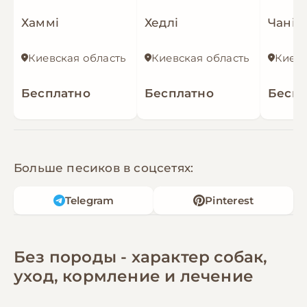
Хаммі
Хедлі
Чані
Киевская область
Киевская область
Киевс
Бесплатно
Бесплатно
Беспл
Больше песиков в соцсетях:
Telegram
Pinterest
Без породы - характер собак,
уход, кормление и лечение