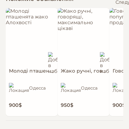
Молоді пташенята жако Алохвості
Жако ручні, говорящі, максимально цікаві
Одесса
Одесса
900$
950$
900$