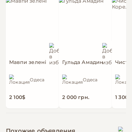
Мавпи зелені
Гульда Амадин
Одеса
Одеса
2 100$
2 000 грн.
1 300 
Похожие объявления