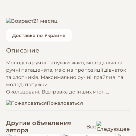
21 месяц
Доставка по Украине
Описание
Молоді та ручні папужки жако, молоденькі та
ручні патащенята, маю на пропозиції дівчаток
та хлопчиків. Максимально ручні, грайливі та
молоді папужки.
Окольцовані. Відправка до інших міст.
Пташенята віком від 2 місяців. Є також вже
Пожаловаться
говорящі папуги.
Клітки та усі сопутні товари у наявсності
Другие объявления
Все
автора