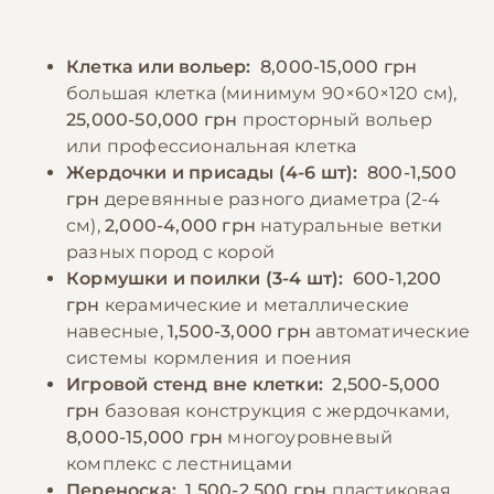
постоянный доступ к свежей чистой воде,
начинаться с раннего возраста и
которую нужно менять дважды в день.
проводиться регулярно. Особое внимание
Клетка или вольер:
8,000-15,000 грн
Категорически запрещены авокадо,
следует уделять безопасности: помещение
большая клетка (минимум 90×60×120 см),
шоколад, кофеин, алкоголь и продукты с
должно быть свободно от токсичных
25,000-50,000 грн
просторный вольер
высоким содержанием соли и сахара.
растений, тефлоновой посуды и других
или профессиональная клетка
Кормление должно осуществляться по
потенциально опасных предметов.
Жердочки и присады (4-6 шт):
800-1,500
расписанию, 2-3 раза в день, убирая
грн
деревянные разного диаметра (2-4
несъеденную пищу через 2-3 часа для
см),
2,000-4,000 грн
натуральные ветки
−10% на зоотовары
🎁
предотвращения порчи.
разных пород с корой
По промокоду E-PET
Кормушки и поилки (3-4 шт):
600-1,200
грн
керамические и металлические
−10% на зоотовары
🎁
навесные,
1,500-3,000 грн
автоматические
По промокоду E-PET
системы кормления и поения
Игровой стенд вне клетки:
2,500-5,000
грн
базовая конструкция с жердочками,
8,000-15,000 грн
многоуровневый
комплекс с лестницами
Переноска:
1,500-2,500 грн
пластиковая