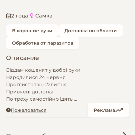
2 года
Самка
В хорошие руки
Доставка по области
Обработка от паразитов
Описание
Віддам кошенят у добрі руки
Народилися 24 червня
Проглистовані 22липня
Привчені до лотка
По троху самостійно їдять
Усі дуже грайливі
Пожаловаться
Реклама
Чекають нову сім'ю
3 дівчинки
Одна пухнаста