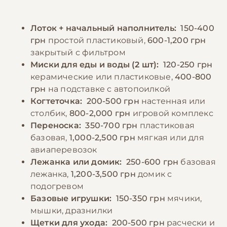
пищи. Кормление следует осуществлять по
подстригать каждые 2-3 недели.
графику, разделяя суточную норму на 2-3
Необходимо обеспечить питомца
Лоток + начальный наполнитель:
150-400
приема для взрослых кошек и 4-5 приемов
когтеточкой и игровым комплексом для
грн
простой пластиковый,
600-1,200 грн
для котят. Особое внимание нужно уделять
поддержания физической активности.
закрытый с фильтром
доступу к свежей воде – миска должна быть
Миски для еды и воды (2 шт):
120-250 грн
всегда чистой и наполненной. Некоторые
−10% на зоотовары
керамические или пластиковые,
400-800
🎁
шотландские кошки предпочитают пить
По промокоду E-PET
грн
на подставке с автопоилкой
проточную воду, поэтому можно
Когтеточка:
200-500 грн
настенная или
рассмотреть приобретение питьевого
столбик,
800-2,000 грн
игровой комплекс
фонтанчика.
Переноска:
350-700 грн
пластиковая
базовая,
1,000-2,500 грн
мягкая или для
авиаперевозок
−10% на зоотовары
🎁
Лежанка или домик:
250-600 грн
базовая
По промокоду E-PET
лежанка,
1,200-3,500 грн
домик с
подогревом
Базовые игрушки:
150-350 грн
мячики,
мышки, дразнилки
Щетки для ухода:
200-500 грн
расчески и