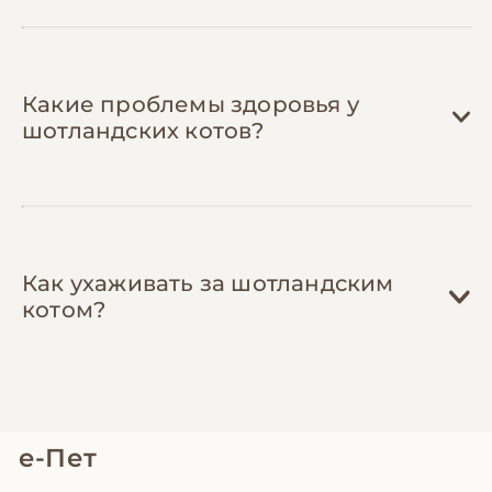
самодельными дразнилками из перьев.
Это сэкономит 100-200 грн ежемесячно.
Какие проблемы здоровья у
шотландских котов?
Как ухаживать за шотландским
котом?
е-Пет