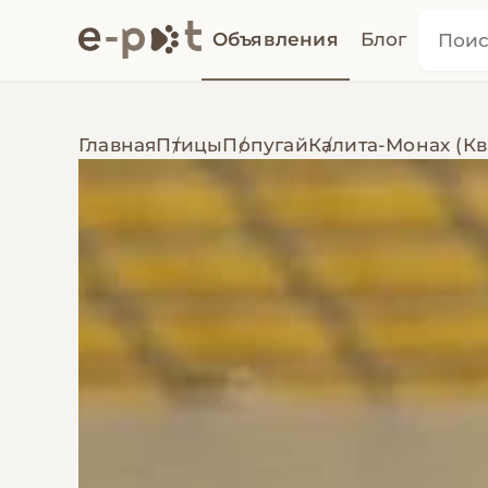
Объявления
Блог
Главная
Птицы
Попугай
Калита-Монах (Кв