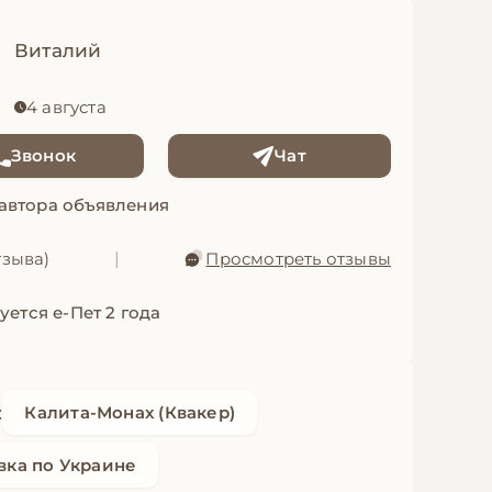
Виталий
4 августа
Звонок
Чат
 автора объявления
тзыва)
|
Просмотреть отзывы
уется е-Пет 2 года
:
Калита-Монах (Квакер)
вка по Украине