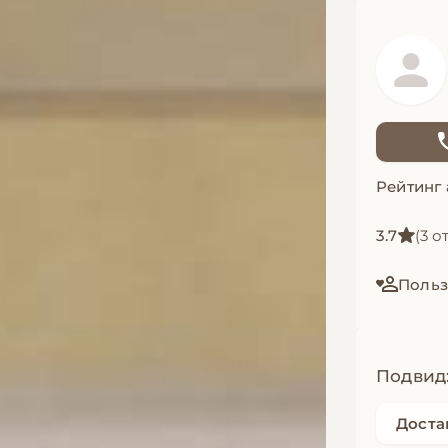
Рейтинг
3.7
(3 о
Польз
Подвид
Доста