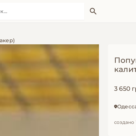
акер)
Попу
кали
3 650 г
Одесс
создано 