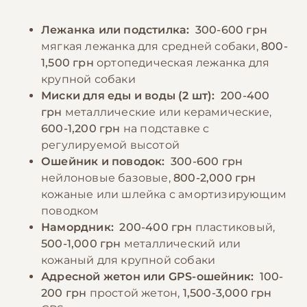
питомца игрушками для физической и
рассчитывать индивидуально, исходя из
умственной стимуляции. Важным аспектом
Лежанка или подстилка:
300-600 грн
размера и активности собаки, избегая как
является социализация и базовое обучение
мягкая лежанка для средней собаки,
800-
перекармливания, так и недокорма.
командам, которое поможет сформировать
1,500 грн
ортопедическая лежанка для
Необходимо обеспечить постоянный доступ
послушную и уравновешенную собаку.
крупной собаки
к свежей воде. Беспородным собакам также
Миски для еды и воды (2 шт):
200-400
можно давать витаминно-минеральные
грн
металлические или керамические,
−10% на зоотовары
🎁
добавки после консультации с
По промокоду E-PET
600-1,200 грн
на подставке с
ветеринаром.
регулируемой высотой
Ошейник и поводок:
300-600 грн
нейлоновые базовые,
800-2,000 грн
−10% на зоотовары
🎁
кожаные или шлейка с амортизирующим
По промокоду E-PET
поводком
Намордник:
200-400 грн
пластиковый,
500-1,000 грн
металлический или
кожаный для крупной собаки
Адресной жетон или GPS-ошейник:
100-
200 грн
простой жетон,
1,500-3,000 грн