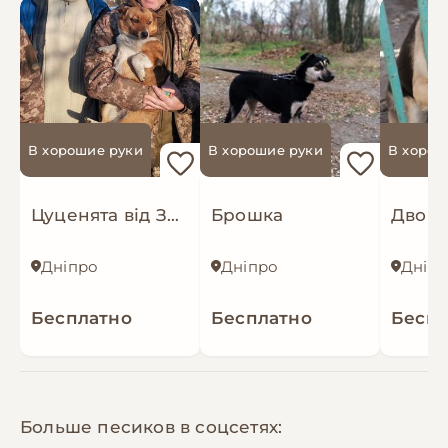
В хорошие руки
В хорошие руки
В хорош
Цуценята від ЗСУ
Брошка
Дворн
Дніпро
Дніпро
Дніп
Бесплатно
Бесплатно
Беспл
Больше песиков в соцсетях: