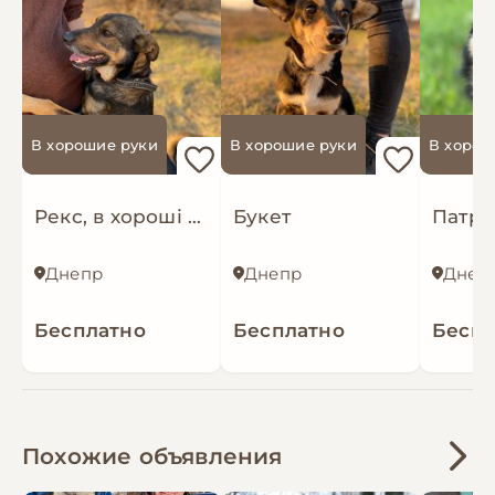
В хорошие руки
В хорошие руки
В хорош
Рекс, в хороші руки
Букет
Патрі
Днепр
Днепр
Днеп
Бесплатно
Бесплатно
Беспл
Похожие объявления