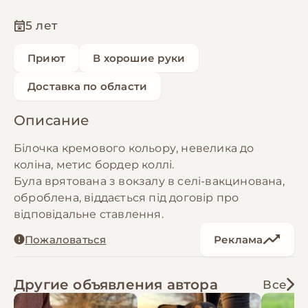
5 лет
Приют
В хорошие руки
Доставка по области
Описание
Білочка кремового кольору, невелика до
коліна, метис бордер коллі.
Була врятована з вокзалу в селі-вакцинована,
оброблена, віддається під договір про
відповідальне ставлення.
Пожаловаться
Реклама
Другие объявления автора
Все