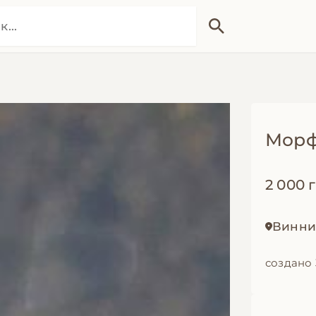
Морф
2 000 
Винни
создано 