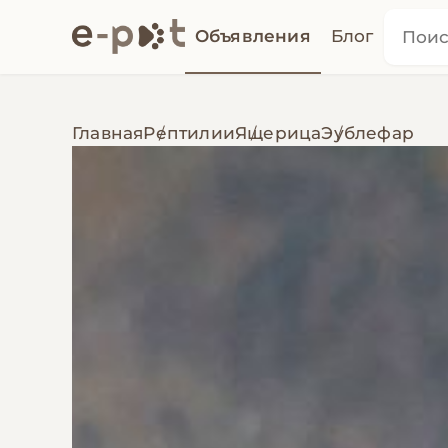
Объявления
Блог
Главная
Рептилии
Ящерица
Эублефар