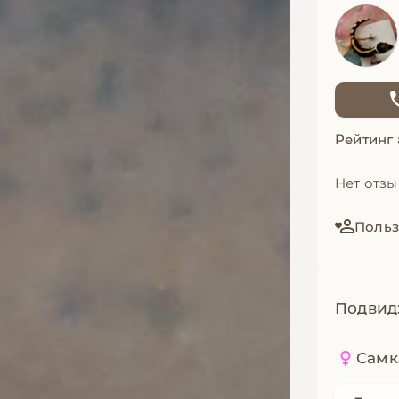
Рейтинг
Нет отз
Польз
Подвид
Самк