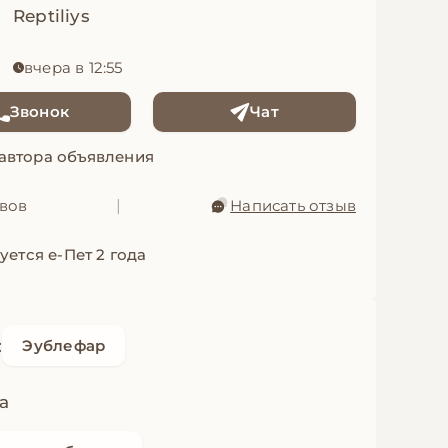
Reptiliys
вчера в 12:55
Звонок
Чат
 автора объявления
ывов
|
Написать отзыв
уется е-Пет 2 года
:
Эублефар
а