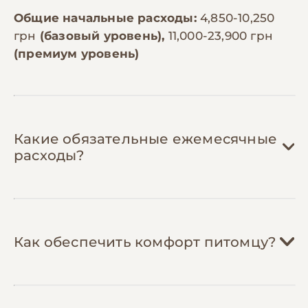
Общие начальные расходы:
4,850-10,250
грн
(базовый уровень),
11,000-23,900 грн
(премиум уровень)
Какие обязательные ежемесячные
расходы?
Корм:
200-800 грн/мес
Как обеспечить комфорт питомцу?
Большинство змей едят 1-2 раза в
месяц. Замороженные мыши стоят 30-
60 грн/шт, крысы 80-200 грн/шт в
зависимости от размера. Крупным
Витамины и добавки:
100-300 грн/мес