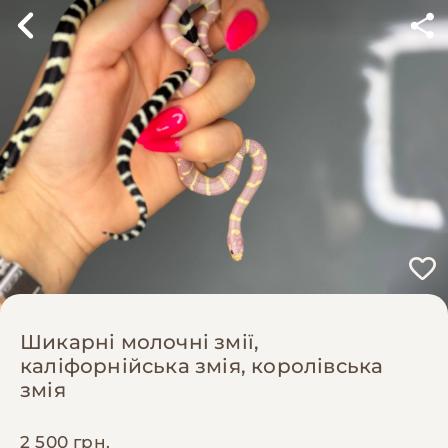
Шикарні молочні змії,
каліфорнійська змія, королівська
змія
2 500 грн.