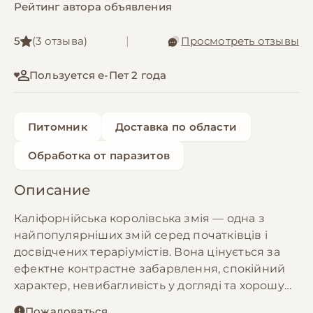
Рейтинг автора объявления
5
(3 отзыва)
|
Просмотреть отзывы
Пользуется е-Пет 2 года
Питомник
Доставка по области
Обработка от паразитов
Описание
Каліфорнійська королівська змія — одна з
найпопулярніших змій серед початківців і
досвідчених тераріумістів. Вона цінується за
ефектне контрастне забарвлення, спокійний
характер, невибагливість у догляді та хорошу
адаптацію до життя в домашніх умовах. За
Пожаловаться