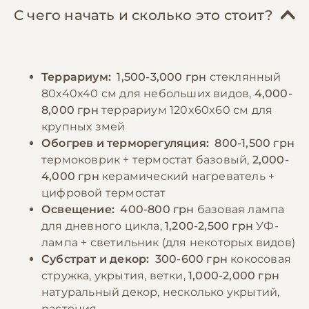
затем довести до нужной температуры.
естественного снятия старой кожи и
С чего начать и сколько это стоит?
Размер добычи не должен превышать
повышенную влажность в этот период.
полуторократную ширину самой широкой
Освещение должно имитировать
части тела змеи. Нельзя кормить живой
естественный день и ночь. Регулярный
Террариум:
1,500-3,000 грн
стеклянный
добычей во избежание травм. После
осмотр на наличие клещей, ран или
80x40x40 см для небольших видов,
4,000-
кормления необходимо обеспечить змее
признаков заболеваний является
8,000 грн
террариум 120x60x60 см для
покой на 24-48 часов для правильного
обязательным. Важно минимизировать
крупных змей
переваривания пищи. Важно вести журнал
стресс, избегая частых перемещений и
Обогрев и терморегуляция:
800-1,500 грн
кормления, отмечая частоту, размер
резких движений при обращении со змеей.
термоковрик + термостат базовый,
2,000-
порций и реакцию змеи на кормление.
4,000 грн
керамический нагреватель +
цифровой термостат
−10% на зоотовары
🎁
Освещение:
400-800 грн
базовая лампа
По промокоду E-PET
−10% на зоотовары
🎁
для дневного цикла,
1,200-2,500 грн
УФ-
По промокоду E-PET
лампа + светильник (для некоторых видов)
Субстрат и декор:
300-600 грн
кокосовая
стружка, укрытия, ветки,
1,000-2,000 грн
натуральный декор, несколько укрытий,
растения