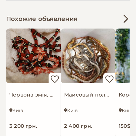
годування, облаштування тераріуму та
відповімо на всі запитання після придбання.
Похожие объявления
Також у нас можна придбати все необхідне для
комфортного утримання змії:
повністю обладнані тераріуми;
тераріуми різних розмірів;
системи обігріву та термокилимки;
укриття, поїлки та басейни;
УФ-лампи та освітлення;
декорації, субстрати й інші аксесуари.
Червона змія, молочна змія Сіналоє, молодняк
Маисовый полоз или пятнистый лазающий полоз
Вартість змій залежить від виду, морфи, віку,
статі, розміру та інших характеристик.
Київ
Київ
Київ
Організовуємо безпечну доставку по всій
3 200 грн.
2 400 грн.
150$
Україні та в країни Європи. Якщо вам потрібна