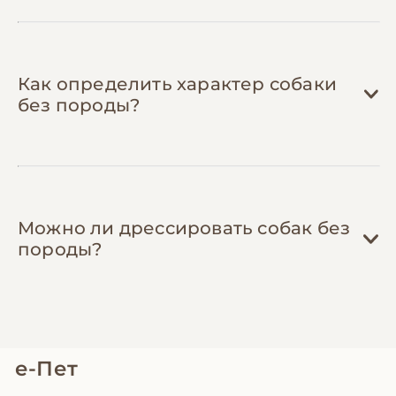
дорогостоящую санацию под наркозом
(3,000-8,000 грн), поддержание здорового
веса снижает нагрузку на суставы, а
своевременная обработка от паразитов
Как определить характер собаки
защищает от опасных заболеваний.
без породы?
Можно ли дрессировать собак без
породы?
е-Пет