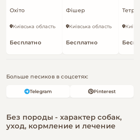
Охіто
Фішер
Тетріс
Київська область
Київська область
Київс
Бесплатно
Бесплатно
Беспл
Больше песиков в соцсетях:
Telegram
Pinterest
Без породы - характер собак,
уход, кормление и лечение