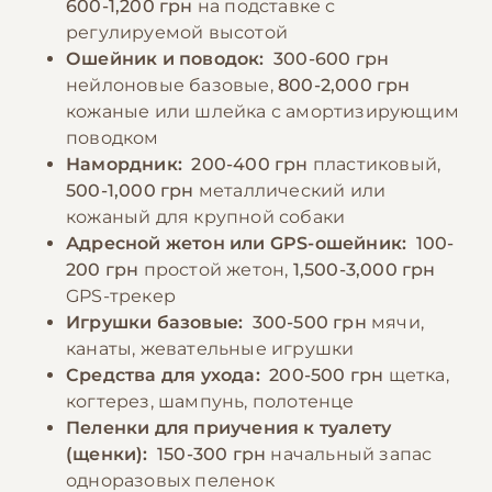
По промокоду E-PET
600-1,200 грн
на подставке с
ветеринаром.
регулируемой высотой
Ошейник и поводок:
300-600 грн
нейлоновые базовые,
800-2,000 грн
−10% на зоотовары
🎁
кожаные или шлейка с амортизирующим
По промокоду E-PET
поводком
Намордник:
200-400 грн
пластиковый,
500-1,000 грн
металлический или
кожаный для крупной собаки
Адресной жетон или GPS-ошейник:
100-
200 грн
простой жетон,
1,500-3,000 грн
GPS-трекер
Игрушки базовые:
300-500 грн
мячи,
канаты, жевательные игрушки
Средства для ухода:
200-500 грн
щетка,
когтерез, шампунь, полотенце
Пеленки для приучения к туалету
(щенки):
150-300 грн
начальный запас
одноразовых пеленок