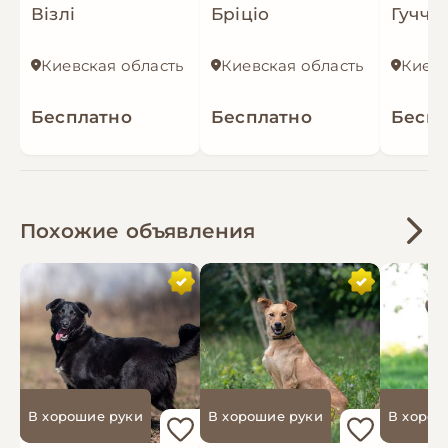
Візлі
Бріціо
Гуччі
Киевская область
Киевская область
Киевс
Бесплатно
Бесплатно
Беспл
Похожие объявления
В хорошие руки
В хорошие руки
В хорош