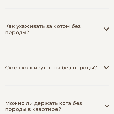
здоровьем, но резерв защитит от
также делятся контактами недорогих
внезапных трат.
ветклиник с хорошими специалистами.
Следите за акциями в зоомагазинах
—
подпишитесь на рассылки сетевых
Как ухаживать за котом без
магазинов типа "Зоомагазин", "Природа",
породы?
"Сільпо" (зоотовары). Регулярно бывают
акции 1+1=3 на корма и скидки до 40% на
наполнители.
Сколько живут коты без породы?
Можно ли держать кота без
породы в квартире?