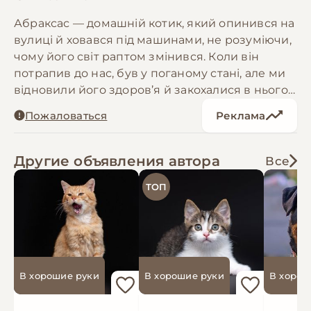
Абраксас — домашній котик, який опинився на
вулиці й ховався під машинами, не розуміючи,
чому його світ раптом змінився. Коли він
потрапив до нас, був у поганому стані, але ми
відновили його здоров’я й закохалися в нього.
Це напрочуд приємний у спілкуванні,
Пожаловаться
Реклама
розумний та ніжний мурчик, орієнтований на
людину. Важко повірити, що такого кота просто
виставили за двері… А він уже готовий
Другие объявления автора
Все
переїхати до відповідальної родини, яка
ТОП
подарує йому справжній дім і любов. Умовна
ДН 04.07.2020. Абраксас має паспорт, чип,
щеплення, оброблений від паразитів. Може
бути переданий за кордон після підготовки
виїзних документів
В хорошие руки
В хорошие руки
В хорош