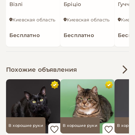
Візлі
Бріціо
Гуччі
Киевская область
Киевская область
Киевс
Бесплатно
Бесплатно
Беспл
Похожие объявления
В хорошие руки
В хорошие руки
В хорош