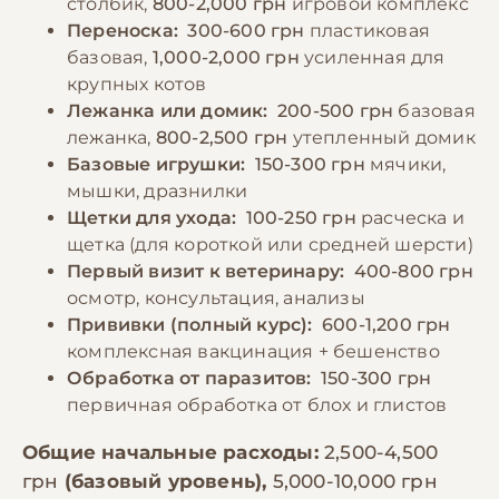
столбик,
800-2,000 грн
игровой комплекс
следует менять не реже двух раз в день.
Переноска:
300-600 грн
пластиковая
базовая,
1,000-2,000 грн
усиленная для
крупных котов
−10% на зоотовары
🎁
Лежанка или домик:
200-500 грн
базовая
По промокоду E-PET
лежанка,
800-2,500 грн
утепленный домик
Базовые игрушки:
150-300 грн
мячики,
мышки, дразнилки
Щетки для ухода:
100-250 грн
расческа и
щетка (для короткой или средней шерсти)
Первый визит к ветеринару:
400-800 грн
осмотр, консультация, анализы
Прививки (полный курс):
600-1,200 грн
комплексная вакцинация + бешенство
Обработка от паразитов:
150-300 грн
первичная обработка от блох и глистов
Общие начальные расходы:
2,500-4,500
грн
(базовый уровень),
5,000-10,000 грн