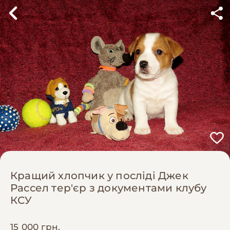
Кращий хлопчик у посліді Джек
Рассел тер'єр з документами клубу
КСУ
15 000 грн.