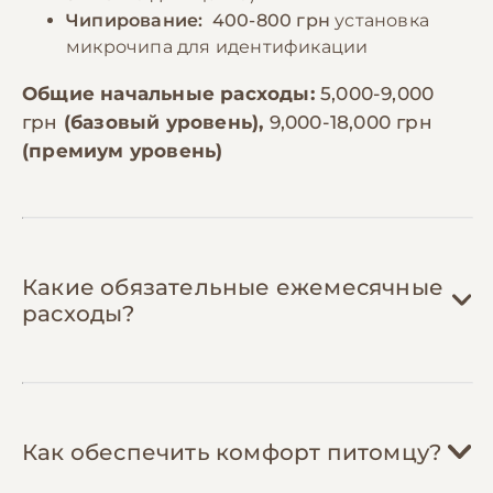
Чипирование:
400-800 грн
установка
микрочипа для идентификации
Общие начальные расходы:
5,000-9,000
грн
(базовый уровень),
9,000-18,000 грн
(премиум уровень)
Какие обязательные ежемесячные
расходы?
Корм:
1,200-2,500 грн/мес
Как обеспечить комфорт питомцу?
Джек-рассел-терьеры нуждаются в 150-
200г корма в день в зависимости от