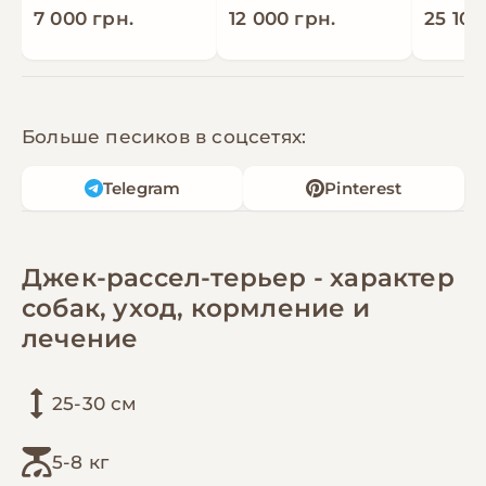
- юний чемпіон Білорусі;
7 000 грн.
12 000 грн.
25 100
– юний чемпіон Македонії.
- BIS Puppy-4, 2xBIS Junior-3, BIS Junior-9, BIG-1,
BIG-2, 2xBIG-3, BIG-4
Больше песиков в соцсетях:
Telegram
Pinterest
Джек-рассел-терьер - характер
собак, уход, кормление и
лечение
25-30 см
5-8 кг