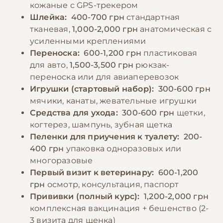
кожаные с GPS-трекером
По промокоду E-PET
Шлейка:
400-700 грн
стандартная
тканевая,
1,000-2,000 грн
анатомическая с
усиленными креплениями
Переноска:
600-1,200 грн
пластиковая
для авто,
1,500-3,500 грн
рюкзак-
переноска или для авиаперевозок
Игрушки (стартовый набор):
300-600 грн
мячики, канаты, жевательные игрушки
Средства для ухода:
300-600 грн
щетки,
когтерез, шампунь, зубная щетка
Пеленки для приучения к туалету:
200-
400 грн
упаковка одноразовых или
многоразовые
Первый визит к ветеринару:
600-1,200
грн
осмотр, консультация, паспорт
Прививки (полный курс):
1,200-2,000 грн
комплексная вакцинация + бешенство (2-
3 визита для щенка)