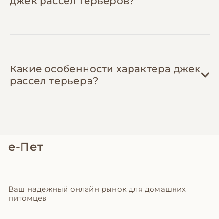
джек рассел терьеров?
обмениваются одеждой и амуницией,
которая стала мала. Также получите
бесплатные советы по воспитанию и
здоровью.
Какие особенности характера джек
рассел терьера?
е-Пет
Ваш надежный онлайн рынок для домашних
питомцев