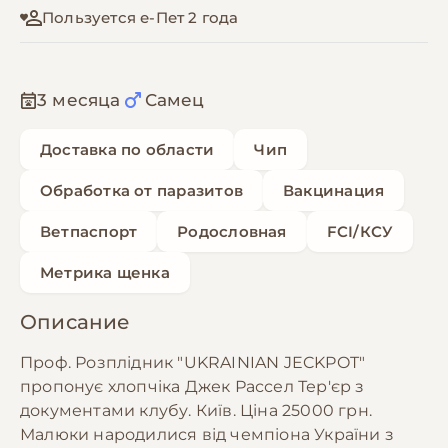
Пользуется е-Пет 2 года
3 месяца
Самец
Доставка по области
Чип
Обработка от паразитов
Вакцинация
Ветпаспорт
Родословная
FCI/КСУ
Метрика щенка
Описание
Проф. Розплідник "UKRAINIAN JECKPOT"
пропонує хлопчіка Джек Рассел Тер'єр з
документами клубу. Київ. Ціна 25000 грн.
Малюки народилися від чемпіона України з