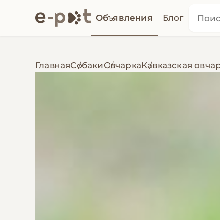
Объявления
Блог
Главная
Собаки
Овчарка
Кавказская овча