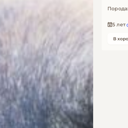
Порода
5 лет
В хор