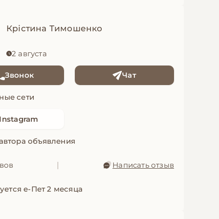
Крістина Тимошенко
2 августа
Звонок
Чат
ные сети
Instagram
 автора объявления
ывов
|
Написать отзыв
уется е-Пет 2 месяца