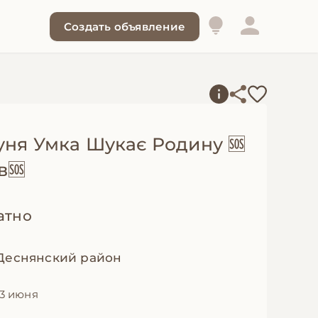
Создать объявление
уня Умка Шукає Родину 🆘
в🆘
атно
 Деснянский район
3 июня