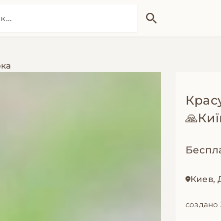
рка
Крас
🙏Киї
Беспл
Киев,
создано 