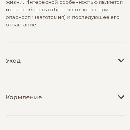
жизни. Интересной особенностью является
их способность отбрасывать хвост при
опасности (автотомия) и последующее его
отрастание.
Уход
Содержание эублефара требует создания
специальных условий в террариуме.
Кормление
Минимальный размер террариума для
одной особи должен составлять 40х30х30
см. Необходимо обеспечить градиент
Еублефары являются насекомоядными
температур: в теплой зоне днем 28-31°C, в