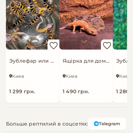
Эублефар или леопардовый геккон, пантеровый геккон разные окрасы
Ящірка для домашнього тераріума - Леопардовий гекон (еублефар) САМКИ
Киев
Киев
Киев
1 299 грн.
1 490 грн.
1 280 
Больше рептилий в соцсетях:
Telegram