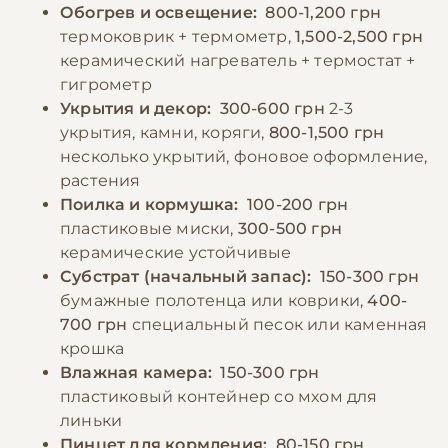
где животное может прятаться, и
Обогрев и освещение:
800-1,200 грн
повышения их пищевой ценности. В
небольшой влажной камеры, помогающей
термоковрик + термометр,
1,500-2,500 грн
террариуме всегда должна быть неглубокая
при линьке. Влажность воздуха должна
керамический нагреватель + термостат +
поилка с чистой водой, хотя еублефары
поддерживаться на уровне 40-50%.
гигрометр
получают большую часть влаги из пищи.
Террариум необходимо регулярно чистить,
Укрытия и декор:
300-600 грн
2-3
Беременным самкам и растущим особям
удаляя продукты жизнедеятельности и
укрытия, камни, коряги,
800-1,500 грн
требуется увеличенное количество
несколько укрытий, фоновое оформление,
остатки пищи. Важно также следить за
кальция.
растения
процессом линьки и при необходимости
Поилка и кормушка:
100-200 грн
помогать животному, создавая
пластиковые миски,
300-500 грн
дополнительную влажность.
−10% на зоотовары
🎁
керамические устойчивые
По промокоду E-PET
Субстрат (начальный запас):
150-300 грн
−10% на зоотовары
🎁
бумажные полотенца или коврики,
400-
По промокоду E-PET
700 грн
специальный песок или каменная
крошка
Влажная камера:
150-300 грн
пластиковый контейнер со мхом для
линьки
Пинцет для кормления:
80-150 грн