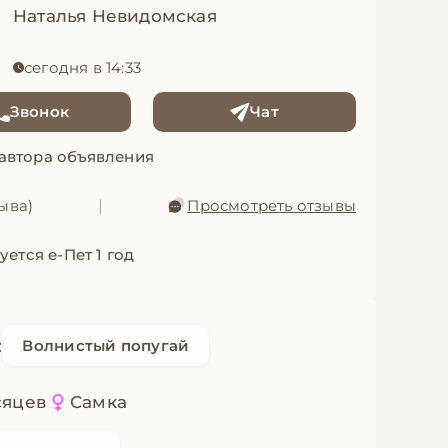
Наталья Невидомская
сегодня в 14:33
Звонок
Чат
 автора объявления
зыва)
|
Просмотреть отзывы
уется е-Пет 1 год
:
Волнистый попугай
сяцев
Самка