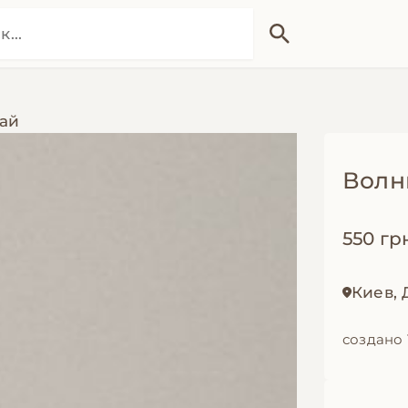
ай
Волн
550 гр
Киев,
создано 