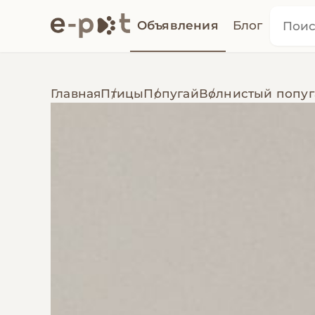
Объявления
Блог
Главная
Птицы
Попугай
Волнистый попуг