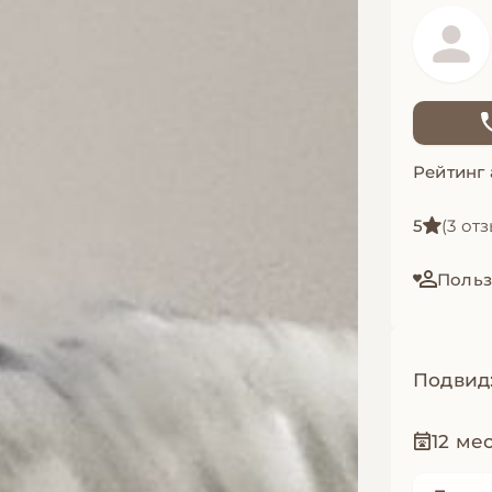
Рейтинг
5
(3 от
Польз
Подвид
12 ме