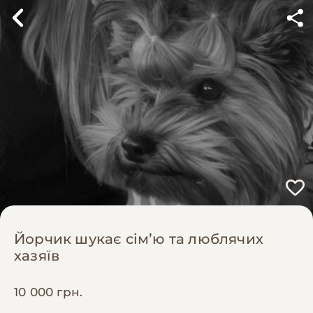
Йорчик шукає сімʼю та люблячих
хазяїв
10 000 грн.