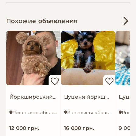
Похожие объявления
Йоркширський тер'єр
Цуценя йоркширський терьєр
Ровенская область
Ровенская область
12 000 грн.
16 000 грн.
9 000 