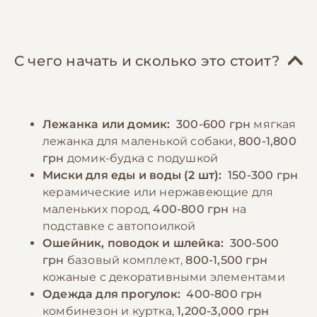
предотвращения инфекций. Когти следует
кролик), отварную морскую рыбу, овощи и
подстригать каждые 2-3 недели. Важно
крупы. Важно избегать жирной, острой и
регулярно посещать грумера для
соленой пищи. Особое внимание следует
поддержания правильной формы стрижки
С чего начать и сколько это стоит?
уделять размеру кусочков пищи, они
и ухода за шерстью. Йорки нуждаются в
должны быть достаточно мелкими.
ежедневных прогулках, но из-за их
Необходимо всегда обеспечивать доступ к
маленького размера достаточно 20-30
Лежанка или домик:
300-600 грн
мягкая
свежей воде. Следует избегать кормления
минут два раза в день. В холодное время
лежанка для маленькой собаки,
800-1,800
со стола и давать лакомства в умеренных
года необходимо использовать
грн
домик-будка с подушкой
количествах, так как йорки склонны к
специальную одежду, так как эти собаки
Миски для еды и воды (2 шт):
150-300 грн
ожирению. Важно следить за тем, чтобы
чувствительны к холоду.
керамические или нержавеющие для
рацион содержал достаточное количество
маленьких пород,
400-800 грн
на
белка для поддержания здоровья шерсти.
подставке с автопоилкой
−10% на зоотовары
🎁
По промокоду E-PET
Ошейник, поводок и шлейка:
300-500
грн
базовый комплект,
800-1,500 грн
−10% на зоотовары
🎁
По промокоду E-PET
кожаные с декоративными элементами
Одежда для прогулок:
400-800 грн
комбинезон и куртка,
1,200-3,000 грн