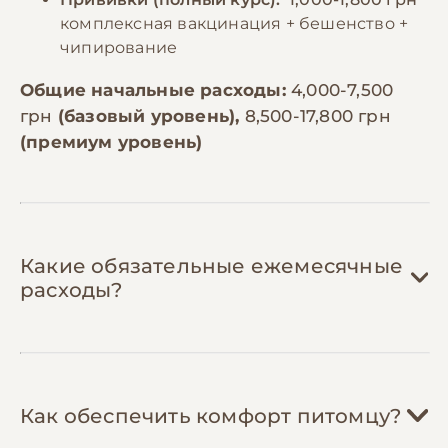
комплексная вакцинация + бешенство +
чипирование
Общие начальные расходы:
4,000-7,500
грн
(базовый уровень),
8,500-17,800 грн
(премиум уровень)
Какие обязательные ежемесячные
расходы?
Корм:
800-1,800 грн/мес
Как обеспечить комфорт питомцу?
Йоркширские терьеры весом 2-3 кг
нуждаются в 60-100г корма в день.