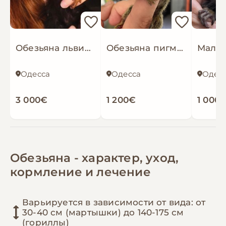
Обезьяна львиноголовый тамарин обезьянка львиная игрунка
Обезьяна пигмей обезьянка игрунка мармозетка
Одесса
Одесса
Одес
3 000€
1 200€
1 000$
Обезьяна - характер, уход,
кормление и лечение
Варьируется в зависимости от вида: от
30-40 см (мартышки) до 140-175 см
(гориллы)