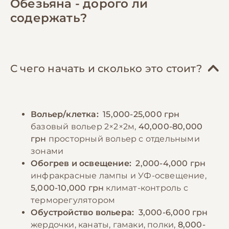
Обезьяна - дорого ли
клетчаткой и витаминами. Белковая
требуется постоянная интеллектуальная
содержать?
составляющая (20-30%) может включать
стимуляция: игрушки, головоломки,
насекомых, яйца, орехи, бобовые.
обучающие занятия. Социализация крайне
Некоторым видам требуется
важна - они нуждаются в регулярном
дополнительный источник животного
общении и внимании. Необходимо
С чего начать и сколько это стоит?
белка. Рацион должен быть обогащен
обеспечить ветеринарное обслуживание у
витаминами и минералами под контролем
специалиста по экзотическим животным и
ветеринара. Кормление должно
проводить регулярные осмотры. Важно
Вольер/клетка:
15,000-25,000 грн
осуществляться несколько раз в день
помнить, что содержание обезьян
базовый вольер 2×2×2м,
40,000-80,000
небольшими порциями. Важно следить за
регулируется законодательством и требует
грн
просторный вольер с отдельными
свежестью продуктов и не допускать
специальных разрешений.
зонами
употребления испорченной пищи. Вода
Обогрев и освещение:
2,000-4,000 грн
должна быть всегда доступна и меняться
инфракрасные лампы и УФ-освещение,
−10% на зоотовары
🎁
ежедневно. Некоторым видам требуются
По промокоду E-PET
5,000-10,000 грн
климат-контроль с
специальные добавки, особенно в период
терморегулятором
роста или беременности.
Обустройство вольера:
3,000-6,000 грн
жердочки, канаты, гамаки, полки,
8,000-