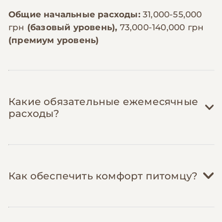
Общие начальные расходы:
31,000-55,000
грн
(базовый уровень),
73,000-140,000 грн
(премиум уровень)
Какие обязательные ежемесячные
расходы?
Корм:
8,000-15,000 грн/мес
Как обеспечить комфорт питомцу?
Рацион обезьян разнообразен: свежие
фрукты (бананы, яблоки, виноград,
цитрусовые) 3-5 кг/день, овощи
(морковь, брокколи, огурцы) 1-2 кг/день,
Лакомства и витамины:
1,000-2,000 грн/