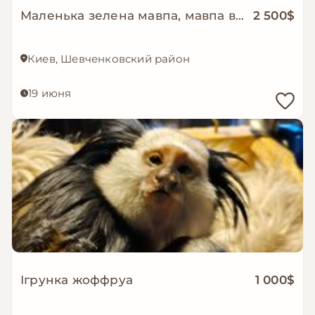
Маленька зелена мавпа, мавпа верветка
2 500$
Киев, Шевченковский район
19 июня
Ігрунка жоффруа
1 000$