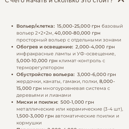
С чего начать и сколько это стоит?
Рацион должен быть обогащен витаминами
обеспечить ветеринарное обслуживание у
и минералами под контролем ветеринара.
специалиста по экзотическим животным и
Кормление должно осуществляться
проводить регулярные осмотры. Важно
Вольер/клетка:
15,000-25,000 грн
базовый
несколько раз в день небольшими
помнить, что содержание обезьян
вольер 2×2×2м,
40,000-80,000 грн
порциями. Важно следить за свежестью
регулируется законодательством и требует
просторный вольер с отдельными зонами
продуктов и не допускать употребления
специальных разрешений.
Обогрев и освещение:
2,000-4,000 грн
испорченной пищи. Вода должна быть
инфракрасные лампы и УФ-освещение,
всегда доступна и меняться ежедневно.
5,000-10,000 грн
климат-контроль с
−10% на зоотовары
🎁
Некоторым видам требуются специальные
По промокоду E-PET
терморегулятором
добавки, особенно в период роста или
Обустройство вольера:
3,000-6,000 грн
беременности.
жердочки, канаты, гамаки, полки,
8,000-
15,000 грн
многоуровневая система с
деревьями и лианами
−10% на зоотовары
🎁
Миски и поилки:
500-1,000 грн
По промокоду E-PET
металлические или керамические (3-4 шт),
1,500-3,000 грн
автоматические поилки и
кормушки