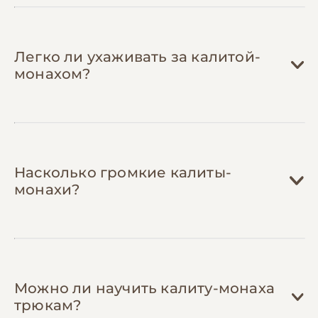
Вступите в сообщества любителей
попугаев
— в группах обмениваются
игрушками, делятся адресами
Легко ли ухаживать за калитой-
проверенных орнитологов с адекватными
монахом?
ценами, организуют совместные закупки
кормов и получают советы от опытных
владельцев.
Насколько громкие калиты-
монахи?
Можно ли научить калиту-монаха
трюкам?