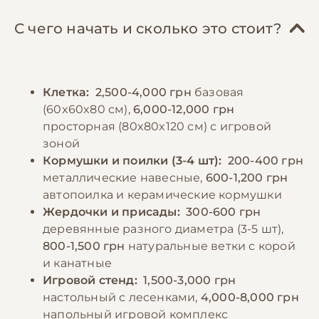
(шпинат, петрушка, укроп). Важно
поддерживаться в пределах 20-25°C, без
обеспечить доступ к минеральным
сквозняков. Необходимо обеспечить 10-12
С чего начать и сколько это стоит?
добавкам – кальциевому камню или сепии,
часов сна в темноте. Когти следует
а также витаминным комплексам, особенно
подстригать по мере отрастания, примерно
в период линьки или размножения. Свежая
раз в 2-3 месяца. Важно также уделять
Клетка:
2,500-4,000 грн
базовая
вода должна быть доступна постоянно и
время социализации и обучению птицы,
(60x60x80 см),
6,000-12,000 грн
меняться дважды в день. Можно давать
ежедневно проводя с ней не менее часа
просторная (80x80x120 см) с игровой
пророщенные зерна как источник
вне клетки под присмотром.
зоной
дополнительных витаминов. Следует
Кормушки и поилки (3-4 шт):
200-400 грн
избегать авокадо, шоколада, кофе и
металлические навесные,
600-1,200 грн
−10% на зоотовары
🎁
соленой пищи, которые могут быть
По промокоду E-PET
автопоилка и керамические кормушки
токсичны для птиц.
Жердочки и присады:
300-600 грн
деревянные разного диаметра (3-5 шт),
800-1,500 грн
натуральные ветки с корой
−10% на зоотовары
🎁
и канатные
По промокоду E-PET
Игровой стенд:
1,500-3,000 грн
настольный с лесенками,
4,000-8,000 грн
напольный игровой комплекс