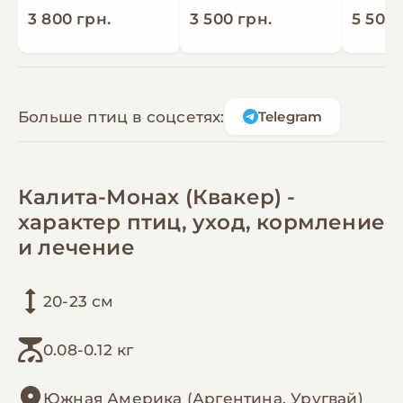
3 800 грн.
3 500 грн.
5 500 
Больше птиц в соцсетях:
Telegram
Калита-Монах (Квакер) -
характер птиц, уход, кормление
и лечение
20-23 см
0.08-0.12 кг
Южная Америка (Аргентина, Уругвай)