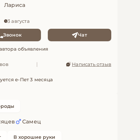
Лариса
3 августа
Звонок
Чат
 автора объявления
ывов
|
Написать отзыв
уется е-Пет 3 месяца
ороды
сяцев
Самец
т
В хорошие руки