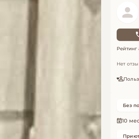
Рейтинг
Нет отз
Польз
Без п
10 ме
Прию