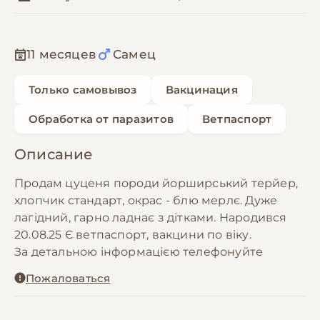
11 месяцев
Самец
Только самовывоз
Вакцинация
Обработка от паразитов
Ветпаспорт
Описание
Продам цуценя породи йорширський терйер,
хлопчик стандарт, окрас - блю мерлє. Дуже
лагідний, гарно ладнає з дітками. Народився
20.08.25 Є ветпаспорт, вакцини по віку.
За детальною інформацією телефонуйте
Пожаловаться