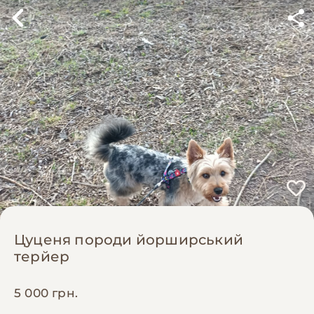
Цуценя породи йорширський
терйер
5 000 грн.