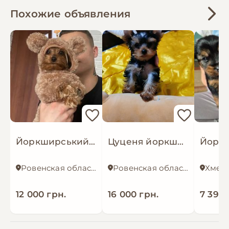
Похожие объявления
Йоркширський тер'єр
Цуценя йоркширський терьєр
Ровенская область
Ровенская область
12 000 грн.
16 000 грн.
7 399 