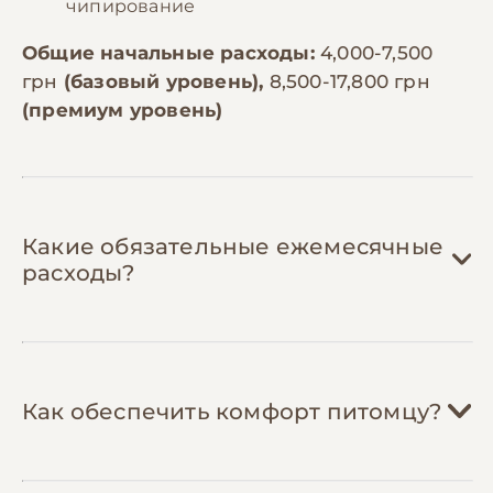
чипирование
Общие начальные расходы:
4,000-7,500
грн
(базовый уровень),
8,500-17,800 грн
(премиум уровень)
Какие обязательные ежемесячные
расходы?
Корм:
800-1,800 грн/мес
Как обеспечить комфорт питомцу?
Йоркширские терьеры весом 2-3 кг
нуждаются в 60-100г корма в день.
Специализированный корм для мелких