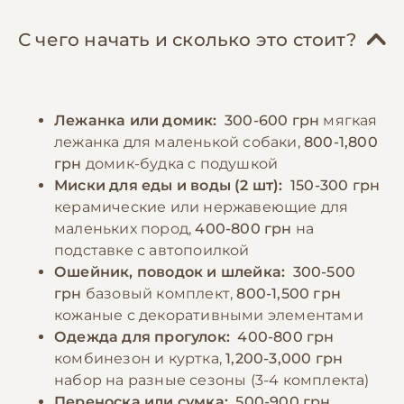
крупы. Важно избегать жирной, острой и
регулярно посещать грумера для
соленой пищи. Особое внимание следует
поддержания правильной формы стрижки
С чего начать и сколько это стоит?
уделять размеру кусочков пищи, они
и ухода за шерстью. Йорки нуждаются в
должны быть достаточно мелкими.
ежедневных прогулках, но из-за их
Необходимо всегда обеспечивать доступ к
маленького размера достаточно 20-30
Лежанка или домик:
300-600 грн
мягкая
свежей воде. Следует избегать кормления
минут два раза в день. В холодное время
лежанка для маленькой собаки,
800-1,800
со стола и давать лакомства в умеренных
года необходимо использовать
грн
домик-будка с подушкой
количествах, так как йорки склонны к
специальную одежду, так как эти собаки
Миски для еды и воды (2 шт):
150-300 грн
ожирению. Важно следить за тем, чтобы
чувствительны к холоду.
керамические или нержавеющие для
рацион содержал достаточное количество
маленьких пород,
400-800 грн
на
белка для поддержания здоровья шерсти.
подставке с автопоилкой
−10% на зоотовары
🎁
По промокоду E-PET
Ошейник, поводок и шлейка:
300-500
грн
базовый комплект,
800-1,500 грн
−10% на зоотовары
🎁
По промокоду E-PET
кожаные с декоративными элементами
Одежда для прогулок:
400-800 грн
комбинезон и куртка,
1,200-3,000 грн
набор на разные сезоны (3-4 комплекта)
Переноска или сумка:
500-900 грн