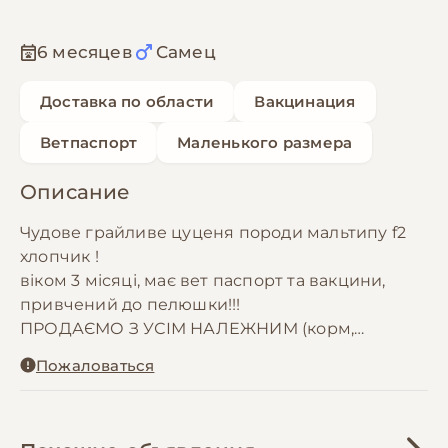
6 месяцев
Самец
Доставка по области
Вакцинация
Ветпаспорт
Маленького размера
Описание
Чудове грайливе цуценя породи мальтипу f2
хлопчик !
віком 3 місяці, має вет паспорт та вакцини,
привчений до пелюшки!!!
ПРОДАЄМО З УСІМ НАЛЕЖНИМ (корм,
лежанка, загорожа де він може знаходитись у
Пожаловаться
час вашої відсутності, іграшки, мисочки)
Можливий торг