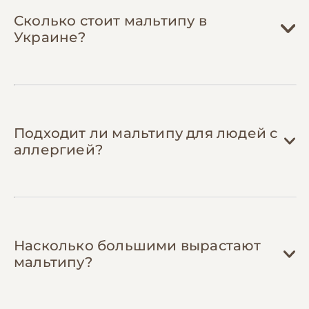
Шейте одежду самостоятельно или
Сколько стоит мальтипу в
покупайте б/у
— мальтипу быстро
Украине?
вырастают из одежды в щенячьем
возрасте. В группах владельцев часто
продают качественные комбинезоны в
отличном состоянии в 2-3 раза дешевле
новых.
Подходит ли мальтипу для людей с
аллергией?
Насколько большими вырастают
мальтипу?