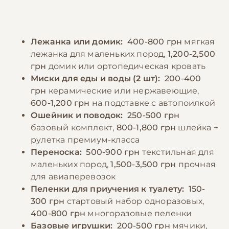
перееданию и набору лишнего веса.
их нужно чистить минимум 2-3 раза в
Необходимо обеспечить постоянный доступ
неделю для предотвращения зубного
к свежей воде. Следует избегать кормления
камня. Несмотря на небольшой размер,
Лежанка или домик:
400-800 грн
мягкая
со стола и исключить из рациона шоколад,
мальтипу нуждаются в регулярных
лежанка для маленьких пород,
1,200-2,500
виноград, лук, чеснок и другие продукты,
физических нагрузках – ежедневные
грн
домик или ортопедическая кровать
токсичные для собак. Можно давать
прогулки продолжительностью 30-40 минут
Миски для еды и воды (2 шт):
200-400
специальные добавки для поддержания
и активные игры помогут поддерживать их в
грн
керамические или нержавеющие,
здоровья суставов и красивой шерсти, но
хорошей форме.
600-1,200 грн
на подставке с автопоилкой
только после консультации с ветеринаром.
Ошейник и поводок:
250-500 грн
базовый комплект,
800-1,800 грн
шлейка +
−10% на зоотовары
🎁
рулетка премиум-класса
По промокоду E-PET
−10% на зоотовары
🎁
По промокоду E-PET
Переноска:
500-900 грн
текстильная для
маленьких пород,
1,500-3,500 грн
прочная
для авиаперевозок
Пеленки для приучения к туалету:
150-
300 грн
стартовый набор одноразовых,
400-800 грн
многоразовые пеленки
Базовые игрушки:
200-500 грн
мячики,