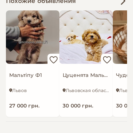
Похожие объявления
Мальтіпу Ф1
Цуценята Мальтіпу в пошуку сімʼї
Львов
Львовская область
Льво
27 000 грн.
30 000 грн.
30 000