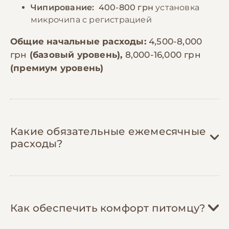
Чипирование:
400-800 грн
установка
микрочипа с регистрацией
Общие начальные расходы:
4,500-8,000
грн
(базовый уровень),
8,000-16,000 грн
(премиум уровень)
Какие обязательные ежемесячные
расходы?
Корм:
800-1,800 грн/мес
Как обеспечить комфорт питомцу?
Бивер-йоркширские терьеры весят 2-
3,5 кг и нуждаются в 60-80г корма в