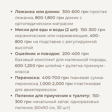
рациона жирную, острую и соленую пищу.
количество физической активности в виде
Необходимо следить за размером порций,
ежедневных прогулок и игр, несмотря на
Лежанка или домик:
300-600 грн
простая
так как эта порода склонна к ожирению.
маленький размер породы. Также
лежанка,
800-1,800 грн
домик с
Всегда должен быть доступ к свежей воде,
необходимо регулярно чистить зубы для
ортопедическим матрасом
хотя миска должна быть небольшой и
предотвращения зубного камня.
Миски для еды и воды (2 шт):
150-300 грн
устойчивой. Можно добавлять в рацион
керамические или нержавеющие,
400-
витаминно-минеральные добавки после
800 грн
на подставке с регулируемой
−10% на зоотовары
🎁
консультации с ветеринаром.
По промокоду E-PET
высотой
Ошейник и поводок:
200-400 грн
базовый комплект для маленькой породы,
−10% на зоотовары
🎁
По промокоду E-PET
600-1,200 грн
шлейка + рулетка премиум-
класса
Переноска:
400-700 грн
тканевая сумка-
переноска,
1,000-2,000 грн
пластиковая
для авиаперевозок
Пеленки для приучения к туалету:
150-
300 грн
начальный запас одноразовых
пеленок (60х90 см, 30 шт)