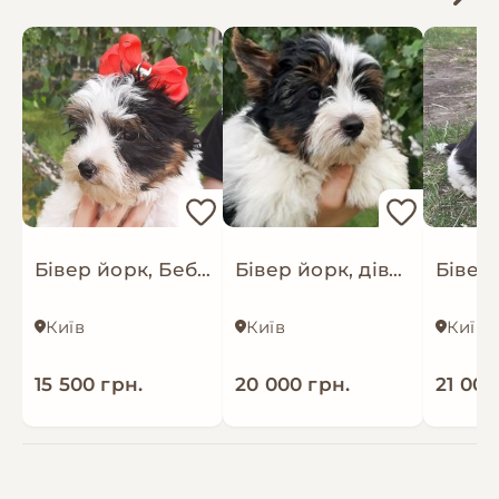
Бівер йорк, Бебі фейс, хлопчик міні стандарт
Бівер йорк, дівчинка, стандарт, 11.04
Київ
Київ
Київ
15 500 грн.
20 000 грн.
21 000