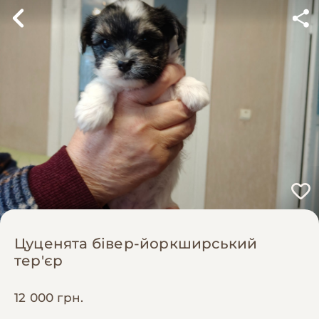
Цуценята бівер-йоркширський
тер'єр
12 000 грн.