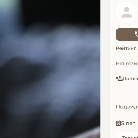
Рейтинг
Нет отз
Польз
Подвид
5 лет
Тольк