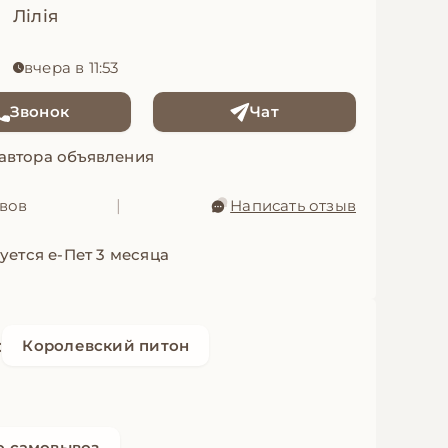
Лілія
вчера в 11:53
Звонок
Чат
 автора объявления
ывов
|
Написать отзыв
уется е-Пет 3 месяца
:
Королевский питон
о самовывоз