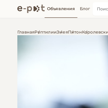
Объявления
Блог
Главная
Рептилии
Змея
Питон
Королевск