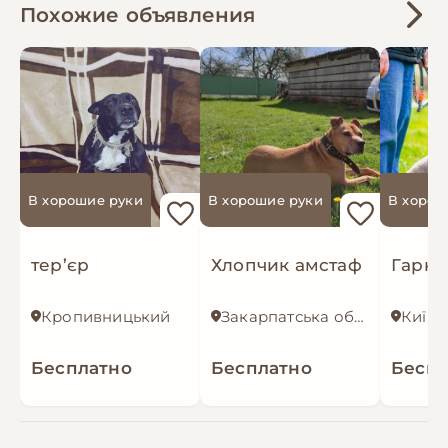
Похожие объявления
В хорошие руки
В хорошие руки
В хорош
тер’єр
Хлопчик амстаф
Кропивницький
Закарпатська область
Київ
Бесплатно
Бесплатно
Беспл