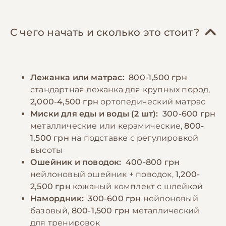
стимуляции - амстаффам необходимы
поддержания здоровья суставов и костей.
игрушки для жевания, игры на развитие
При выборе готового корма следует
интеллекта и регулярные тренировки.
С чего начать и сколько это стоит?
отдавать предпочтение премиум-классу
Важно обеспечить собаке теплое место для
или суперпремиум-классу, специально
сна, защищенное от сквозняков, так как
разработанному для активных собак
короткая шерсть не защищает от холода.
Лежанка или матрас:
800-1,500 грн
средних пород. Кормление взрослой
стандартная лежанка для крупных пород,
собаки рекомендуется осуществлять 2 раза
−10% на зоотовары
🎁
2,000-4,500 грн
ортопедический матрас
в день, придерживаясь одного и того же
По промокоду E-PET
Миски для еды и воды (2 шт):
300-600 грн
времени. Важно следить за весом собаки и
металлические или керамические,
800-
корректировать порции в зависимости от
1,500 грн
на подставке с регулировкой
уровня активности.
высоты
Ошейник и поводок:
400-800 грн
−10% на зоотовары
нейлоновый ошейник + поводок,
1,200-
🎁
По промокоду E-PET
2,500 грн
кожаный комплект с шлейкой
Намордник:
300-600 грн
нейлоновый
базовый,
800-1,500 грн
металлический
для тренировок