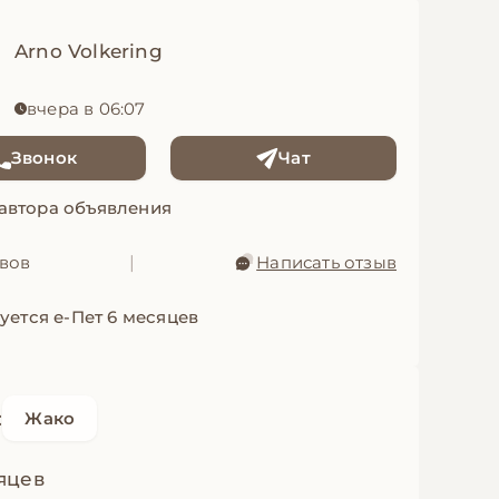
Arno Volkering
вчера в 06:07
Звонок
Чат
 автора объявления
ывов
|
Написать отзыв
уется е-Пет 6 месяцев
:
Жако
яцев