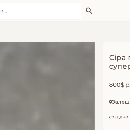
Сіра 
супе
800$
(3
Залещ
создано 